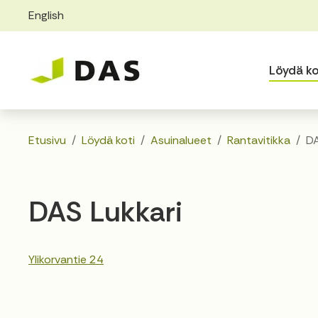
English
Skip to main content
Skip to main navigation
Löydä ko
Etusivu
Löydä koti
Asuinalueet
Rantavitikka
DA
DAS Lukkari
Ylikorvantie 24