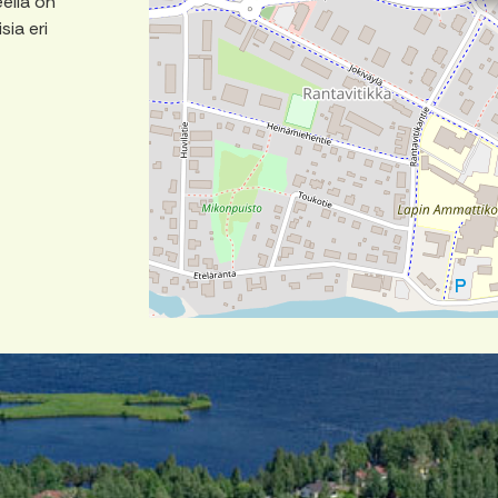
ella on
sia eri