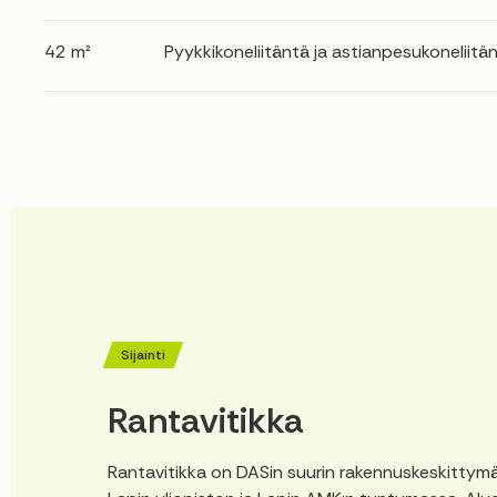
42 m²
Pyykkikoneliitäntä ja astianpesukoneliitän
Sijainti
Rantavitikka
Rantavitikka on DASin suurin rakennuskeskittym