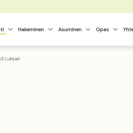
Vaihda alasvetovalikkoa
Vaihda alasvetovalikkoa
Vaihda alasvet
Vaihda
ti
Hakeminen
Asuminen
Opas
Yht
S Lukkari