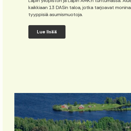
Lapin yliopiston ja Lapin AMK:n tuntumassa. Alue
kaikkiaan 13 DASin taloa, jotka tarjoavat moninai
tyyppisiä asumismuotoja.
Lue lisää