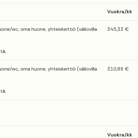
Vuokra/kk
e/wc, oma huone, yhteiskeittiö (väliovilla
345,33 €
tä.
e/wc, oma huone, yhteiskeittiö (väliovilla
310,89 €
tä.
Vuokra/kk