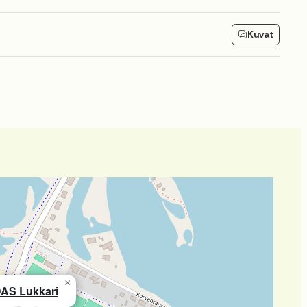
Kuvat
×
AS Lukkari