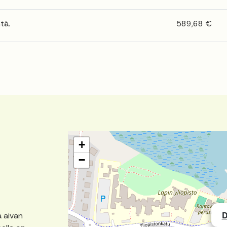
tä.
589,68 €
+
−
D
ä aivan