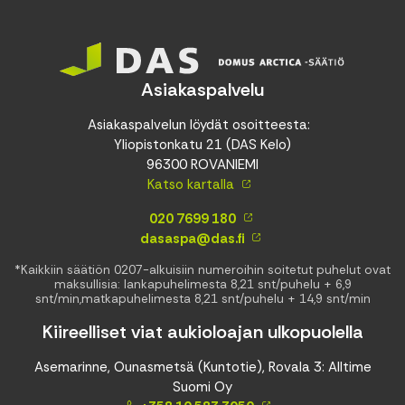
Asiakaspalvelu
Asiakaspalvelun löydät osoitteesta:
Yliopistonkatu 21 (DAS Kelo)
96300 ROVANIEMI
Katso kartalla
020 7699 180
dasaspa@das.fi
*Kaikkiin säätiön 0207-alkuisiin numeroihin soitetut puhelut ovat
maksullisia: lankapuhelimesta 8,21 snt/puhelu + 6,9
snt/min,matkapuhelimesta 8,21 snt/puhelu + 14,9 snt/min
Kiireelliset viat aukioloajan ulkopuolella
Asemarinne, Ounasmetsä (Kuntotie), Rovala 3: Alltime
Suomi Oy