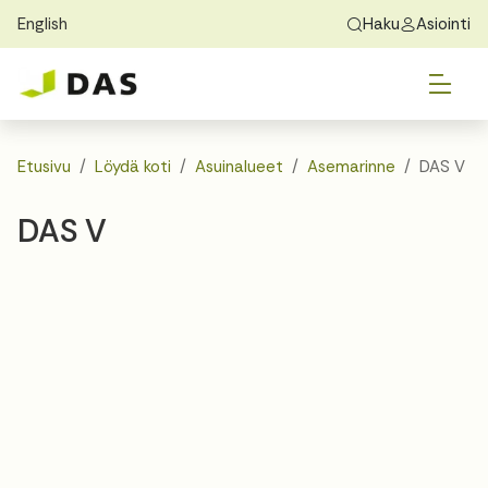
English
Haku
Asiointi
Skip to main content
Skip to main navigation
Vai
Löydä koti
Exchange Students
Tietoa DASista
Vai
Hakeminen
Etusivu
Löydä koti
Asuinalueet
Asemarinne
DAS V
Vai
Asuminen
DAS V
Vai
Opas
Yhteystiedot