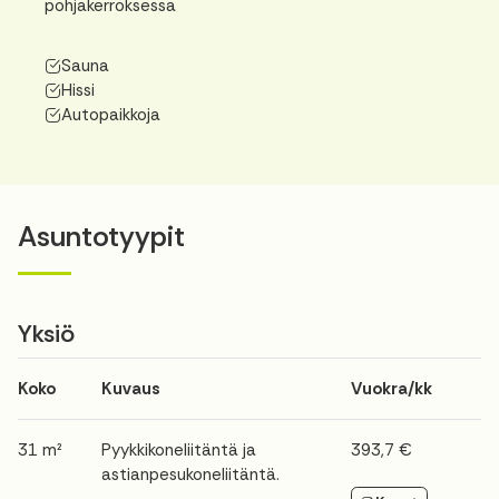
pohjakerroksessa
Sauna
Hissi
Autopaikkoja
Asuntotyypit
Yksiö
Koko
Kuvaus
Vuokra/kk
31 m²
Pyykkikoneliitäntä ja
393,7 €
astianpesukoneliitäntä.