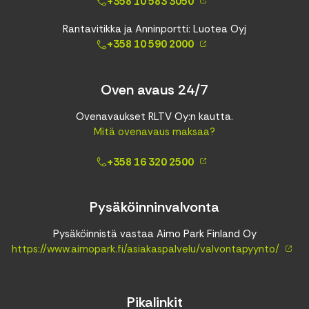
+358 10 583 3050
Rantavitikka ja Anninportti: Luotea Oyj
+358 10 590 2000
Oven avaus 24/7
Ovenavaukset RLTV Oy:n kautta.
Mitä ovenavaus maksaa?
+358 16 320 2500
Pysäköinninvalvonta
Pysäköinnistä vastaa Aimo Park Finland Oy
https://www.aimopark.fi/asiakaspalvelu/valvontapyynto/
Pikalinkit