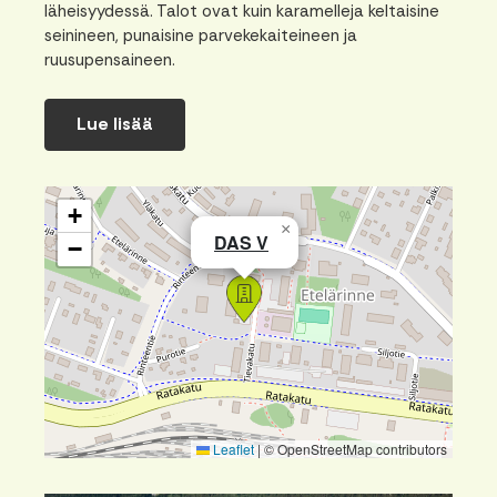
läheisyydessä. Talot ovat kuin karamelleja keltaisine
seinineen, punaisine parvekekaiteineen ja
ruusupensaineen.
Lue lisää
+
×
DAS V
−
Leaflet
|
© OpenStreetMap contributors