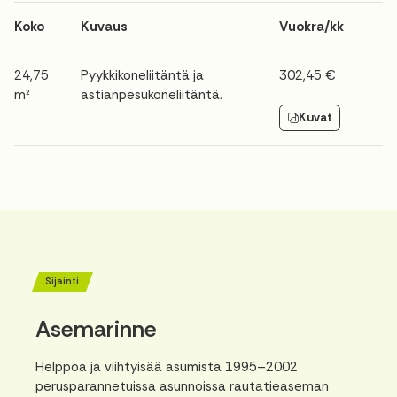
Koko
Kuvaus
Vuokra/kk
24,75
Pyykkikoneliitäntä ja
302,45 €
m²
astianpesukoneliitäntä.
Kuvat
Sijainti
Asemarinne
Helppoa ja viihtyisää asumista 1995–2002
perusparannetuissa asunnoissa rautatieaseman