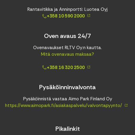
Rantavitikka ja Anninportti: Luotea Oyj
+358 10 590 2000
Oven avaus 24/7
Ovenavaukset RLTV Oy:n kautta.
Mitä ovenavaus maksaa?
+358 16 320 2500
Pysäköinninvalvonta
Pysäköinnistä vastaa Aimo Park Finland Oy
https://www.aimopark.fi/asiakaspalvelu/valvontapyynto/
Pikalinkit