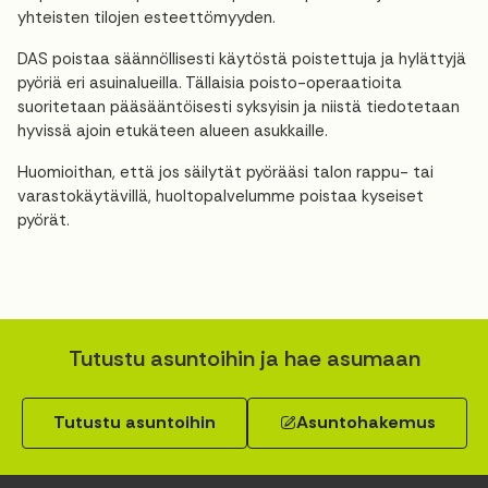
yhteisten tilojen esteettömyyden.
DAS poistaa säännöllisesti käytöstä poistettuja ja hylättyjä
pyöriä eri asuinalueilla. Tällaisia poisto-operaatioita
suoritetaan pääsääntöisesti syksyisin ja niistä tiedotetaan
hyvissä ajoin etukäteen alueen asukkaille.
Huomioithan, että jos säilytät pyörääsi talon rappu- tai
varastokäytävillä, huoltopalvelumme poistaa kyseiset
pyörät.
Tutustu asuntoihin ja hae asumaan
Tutustu asuntoihin
Asuntohakemus