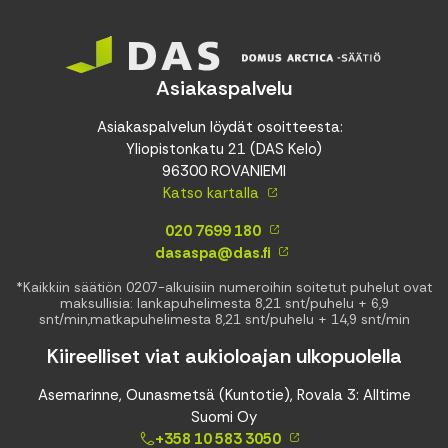
Asiakaspalvelu
Asiakaspalvelun löydät osoitteesta:
Yliopistonkatu 21 (DAS Kelo)
96300 ROVANIEMI
Katso kartalla
020 7699 180
dasaspa@das.fi
*Kaikkiin säätiön 0207-alkuisiin numeroihin soitetut puhelut ovat
maksullisia: lankapuhelimesta 8,21 snt/puhelu + 6,9
snt/min,matkapuhelimesta 8,21 snt/puhelu + 14,9 snt/min
Kiireelliset viat aukioloajan ulkopuolella
Asemarinne, Ounasmetsä (Kuntotie), Rovala 3: Alltime
Suomi Oy
+358 10 583 3050