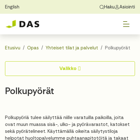
English
Haku
Asiointi
Skip to main content
Skip to main navigation
Vai
Löydä koti
Exchange Students
Tietoa DASista
Vai
Hakeminen
Etusivu
Opas
Yhteiset tilat ja palvelut
Polkupyörät
Vai
Asuminen
Valikko
Vai
Opas
Polkupyörät
Yhteystiedot
Polkupyöriä tulee säilyttää niille varatuilla paikoilla, joita
ovat muun muassa sisä-, ulko- ja pyörävarastot, katokset
sekä pyörätelineet. Käyttämällä oikeita säilytystiloja
helpotat huoltopalvelumme puhtaanapitotöitä ja takaat