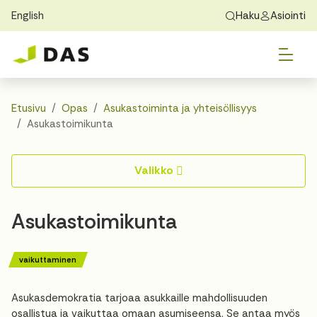
English
Haku
Asiointi
Skip to main content
Skip to main navigation
Vai
Löydä koti
Exchange Students
Tietoa DASista
Vai
Hakeminen
Etusivu
Opas
Asukastoiminta ja yhteisöllisyys
Asukastoimikunta
Vai
Asuminen
Valikko
Vai
Opas
Asukastoimikunta
Yhteystiedot
vaikuttaminen
Asukasdemokratia tarjoaa asukkaille mahdollisuuden
osallistua ja vaikuttaa omaan asumiseensa. Se antaa myös