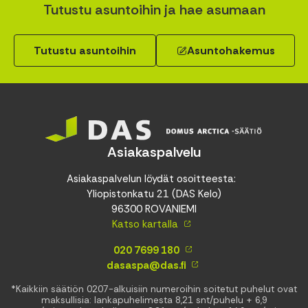
Tutustu asuntoihin ja hae asumaan
Tutustu asuntoihin
Asuntohakemus
Asiakaspalvelu
Asiakaspalvelun löydät osoitteesta:
Yliopistonkatu 21 (DAS Kelo)
96300 ROVANIEMI
Katso kartalla
020 7699 180
dasaspa@das.fi
*Kaikkiin säätiön 0207-alkuisiin numeroihin soitetut puhelut ovat
maksullisia: lankapuhelimesta 8,21 snt/puhelu + 6,9