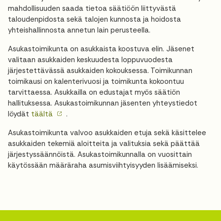
mahdollisuuden saada tietoa säätiöön liittyvästä
taloudenpidosta sekä talojen kunnosta ja hoidosta
yhteishallinnosta annetun lain perusteella.
Asukastoimikunta on asukkaista koostuva elin. Jäsenet
valitaan asukkaiden keskuudesta loppuvuodesta
järjestettävässä asukkaiden kokouksessa. Toimikunnan
toimikausi on kalenterivuosi ja toimikunta kokoontuu
tarvittaessa. Asukkailla on edustajat myös säätiön
hallituksessa. Asukastoimikunnan jäsenten yhteystiedot
löydät
täältä
.
Asukastoimikunta valvoo asukkaiden etuja sekä käsittelee
asukkaiden tekemiä aloitteita ja valituksia sekä päättää
järjestyssäännöistä. Asukastoimikunnalla on vuosittain
käytössään määräraha asumisviihtyisyyden lisäämiseksi.