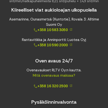
snt/min,matkapuhelimesta 8,21 snt/puhelu + 14,9 snt/min
Kiireelliset viat aukioloajan ulkopuolella
Asemarinne, Ounasmetsä (Kuntotie), Rovala 3: Alltime
Suomi Oy
+358 10 583 3050
Rantavitikka ja Anninportti: Luotea Oyj
+358 10 590 2000
Oven avaus 24/7
Ovenavaukset RLTV Oy:n kautta.
Mitä ovenavaus maksaa?
+358 16 320 2500
Pysäköinninvalvonta