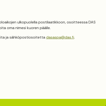
loaikojen ulkopuolella postilaatikkoon, osoitteessa DAS
joita oma nimesi kuoren päälle.
ita ja sähköpostiosoitetta
dasaspa@das.fi
.