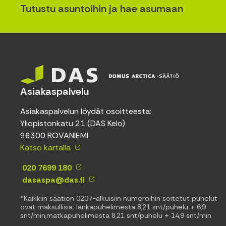
Tutustu asuntoihin ja hae asumaan
Asiakaspalvelu
Asiakaspalvelun löydät osoitteesta:
Yliopistonkatu 21 (DAS Kelo)
96300 ROVANIEMI
Katso kartalla
020 7699 180
dasaspa@das.fi
*Kaikkiin säätiön 0207-alkuisiin numeroihin soitetut puhelut
ovat maksullisia: lankapuhelimesta 8,21 snt/puhelu + 6,9
snt/min,matkapuhelimesta 8,21 snt/puhelu + 14,9 snt/min