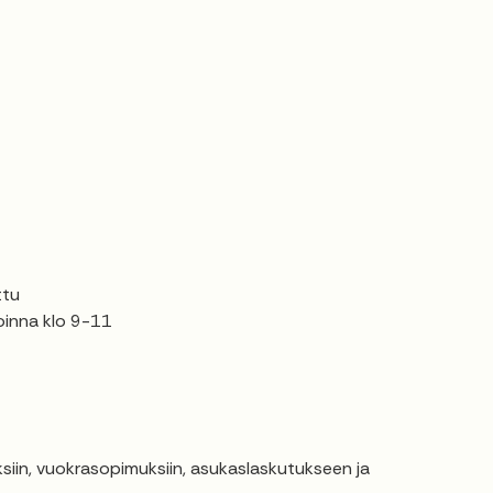
ttu
oinna klo 9-11
siin, vuokrasopimuksiin, asukaslaskutukseen ja