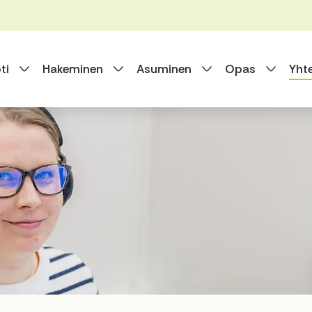
Vaihda alasvetovalikkoa
Vaihda alasvetovalikkoa
Vaihda alasvet
Vaihda
ti
Hakeminen
Asuminen
Opas
Yht