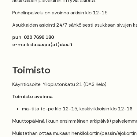
asukkaiden palveluihin liittyviä asioita.
Puhelinpalvelu on avoinna arkisin klo 12-15.
Asukkaiden asiointi 24/7 sähköisesti asukkaan sivujen k
puh. 020 7699 180
e-mail: dasaspa(at)das.fi
Toimisto
Käyntiosoite: Yliopistonkatu 21 (DAS Kelo)
Toimisto avoinna
ma-ti ja to-pe klo 12-15, keskiviikkoisin klo 12-16
Muuttopäivinä (kuun ensimmäinen arkipäivä) palvelemme 
Muistathan ottaa mukaan henkilökortin/passin/ajokortin