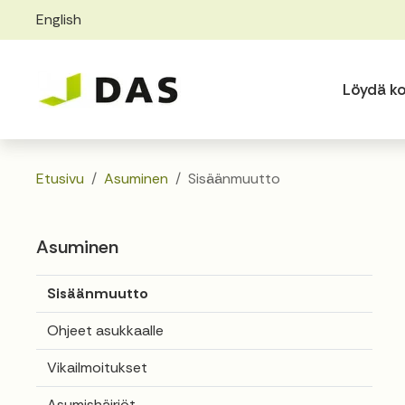
English
Skip to main content
Skip to main navigation
Löydä ko
Etusivu
Asuminen
Sisäänmuutto
Asuminen
Sisäänmuutto
Ohjeet asukkaalle
Vikailmoitukset
Asumishäiriöt