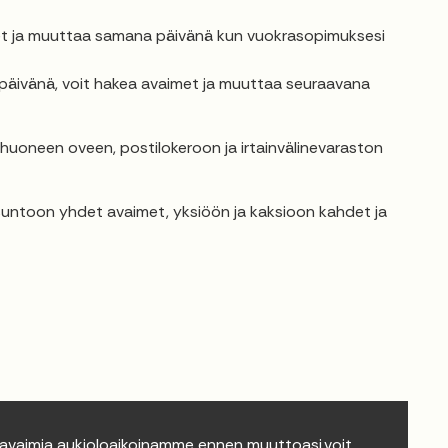
met ja muuttaa samana päivänä kun vuokrasopimuksesi
päivänä, voit hakea avaimet ja muuttaa seuraavana
uoneen oveen, postilokeroon ja irtainvälinevaraston
suntoon yhdet avaimet, yksiöön ja kaksioon kahdet ja
 avaimia aukioloaikoinamme ennen muuttoasi,voit