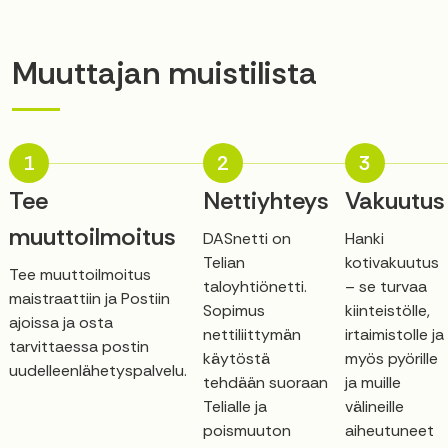
Muuttajan muistilista
1
2
3
Tee
Nettiyhteys
Vakuutus
muuttoilmoitus
DASnetti on
Hanki
Telian
kotivakuutus
Tee muuttoilmoitus
taloyhtiönetti.
– se turvaa
maistraattiin ja Postiin
Sopimus
kiinteistölle,
ajoissa ja osta
nettiliittymän
irtaimistolle ja
tarvittaessa postin
käytöstä
myös pyörille
uudelleenlähetyspalvelu.
tehdään suoraan
ja muille
Telialle ja
välineille
poismuuton
aiheutuneet