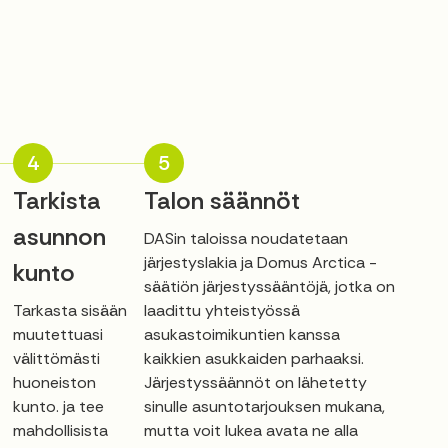
4
5
Tarkista
Talon säännöt
asunnon
DASin taloissa noudatetaan
järjestyslakia ja Domus Arctica -
kunto
säätiön järjestyssääntöjä, jotka on
Tarkasta sisään
laadittu yhteistyössä
muutettuasi
asukastoimikuntien kanssa
välittömästi
kaikkien asukkaiden parhaaksi.
huoneiston
Järjestyssäännöt on lähetetty
kunto. ja tee
sinulle asuntotarjouksen mukana,
mahdollisista
mutta voit lukea avata ne alla