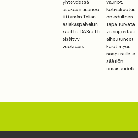
yhteydessä
vauriot.
asukas irtisanoo
Kotivakuutus
liittymän Telian
on edullinen
asiakaspalvelun
tapa turvata
kautta. DASnetti
vahingostasi
sisältyy
aiheutuneet
vuokraan.
kulut myös
naapureille ja
säätiön
omaisuudelle.