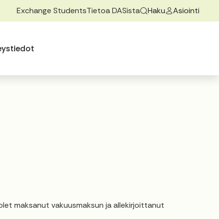
Exchange Students
Tietoa DASista
Haku
Asiointi
ovalikkoa
 alasvetovalikkoa
eystiedot
olet maksanut vakuusmaksun ja allekirjoittanut