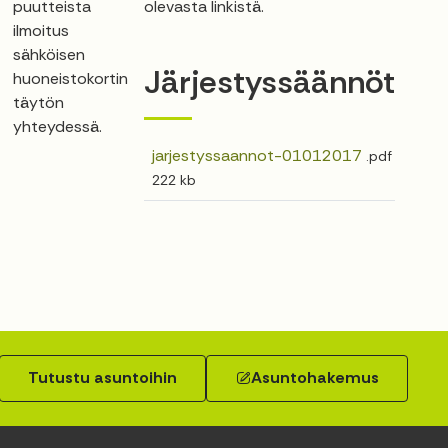
puutteista
olevasta linkistä.
ilmoitus
sähköisen
Järjestyssäännöt
huoneistokortin
täytön
yhteydessä.
jarjestyssaannot-01012017
.pdf
222 kb
Tutustu asuntoihin
Asuntohakemus