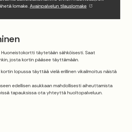
lähetä lomake.
Avainpalvelun tilauslomake
minen
 Huoneistokortti täytetään sähköisesti. Saat
nkin, josta kortin pääsee täyttämään.
 kortin lopussa täyttää vielä erillinen vikailmoitus näistä
useen edellisen asukkaan mahdollisesti aiheuttamista
lvissä tapauksissa ota yhteyttä huoltopalveluun.