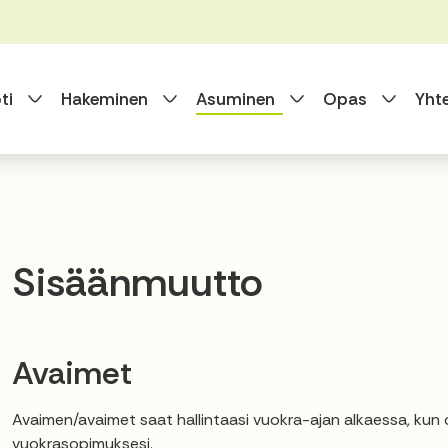
Vaihda alasvetovalikkoa
Vaihda alasvetovalikkoa
Vaihda alasvet
Vaihda
ti
Hakeminen
Asuminen
Opas
Yht
Sisäänmuutto
Avaimet
Avaimen/avaimet saat hallintaasi vuokra-ajan alkaessa, kun 
vuokrasopimuksesi.