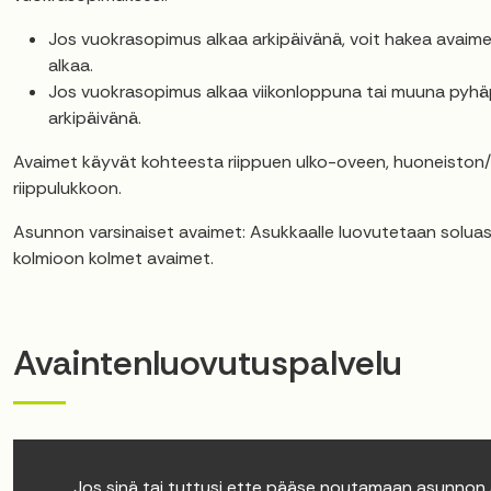
Jos vuokrasopimus alkaa arkipäivänä, voit hakea avai
alkaa.
Jos vuokrasopimus alkaa viikonloppuna tai muuna pyhä
arkipäivänä.
Avaimet käyvät kohteesta riippuen ulko-oveen, huoneiston/h
riippulukkoon.
Asunnon varsinaiset avaimet: Asukkaalle luovutetaan solua
kolmioon kolmet avaimet.
Avaintenluovutuspalvelu
Jos sinä tai tuttusi ette pääse noutamaan asunnon