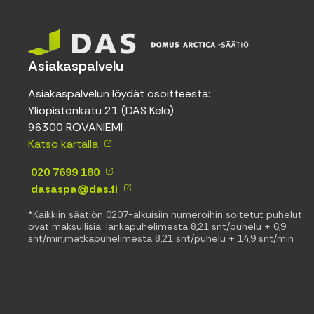
Asiakaspalvelu
Asiakaspalvelun löydät osoitteesta:
Yliopistonkatu 21 (DAS Kelo)
96300 ROVANIEMI
Katso kartalla
020 7699 180
dasaspa@das.fi
*Kaikkiin säätiön 0207-alkuisiin numeroihin soitetut puhelut
ovat maksullisia: lankapuhelimesta 8,21 snt/puhelu + 6,9
snt/min,matkapuhelimesta 8,21 snt/puhelu + 14,9 snt/min