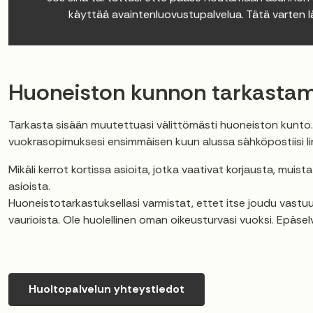
käyttää avaintenluovustupalvelua. Tätä varten 
Huoneiston kunnon tarkasta
Tarkasta sisään muutettuasi välittömästi huoneiston kunto.
vuokrasopimuksesi ensimmäisen kuun alussa sähköpostiisi li
Mikäli kerrot kortissa asioita, jotka vaativat korjausta, muista
asioista.
Huoneistotarkastuksellasi varmistat, ettet itse joudu vastu
vaurioista. Ole huolellinen oman oikeusturvasi vuoksi. Epäse
Huoltopalvelun yhteystiedot