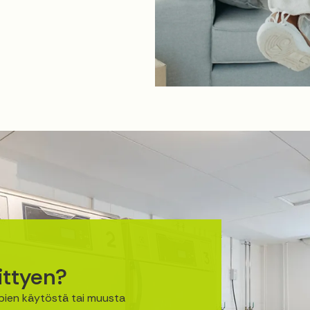
ittyen?
upien käytöstä tai muusta