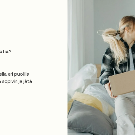
otia?
la eri puolilla
 sopivin ja jätä