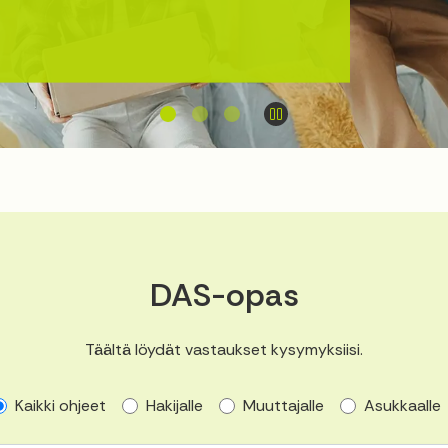
jätä hakemus
Pysäytä/Jatka
DAS-opas
Täältä löydät vastaukset kysymyksiisi.
Kaikki ohjeet
Hakijalle
Muuttajalle
Asukkaalle