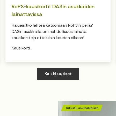
RoPS-kausikortit DASin asukkaiden
lainattavissa
Haluaisitko lähteä katsomaan RoPS:n peliä?
DASin asukkailla on mahdollisuus lainata
kausikortteja otteluihin kauden aikana!
Kausikorti...
Kaikki uutiset
Tutustu asuinalueisiin