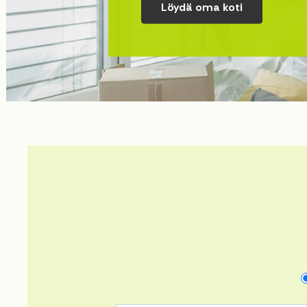
Tutustu asuinalueisiin ja 
Löydä oma koti