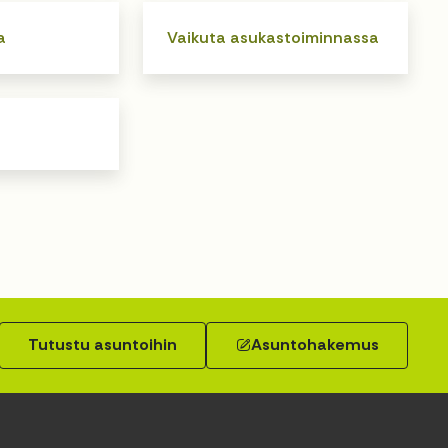
a
Vaikuta asukastoiminnassa
Tutustu asuntoihin
Asuntohakemus