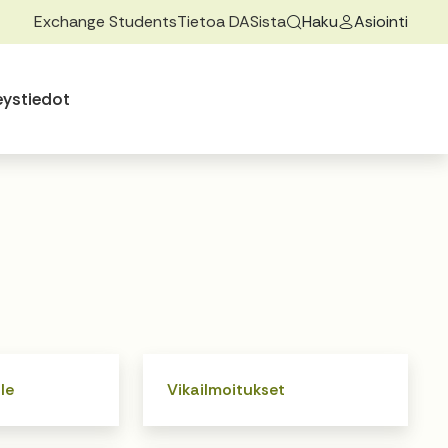
Exchange Students
Tietoa DASista
Haku
Asiointi
ovalikkoa
 alasvetovalikkoa
eystiedot
le
Vikailmoitukset