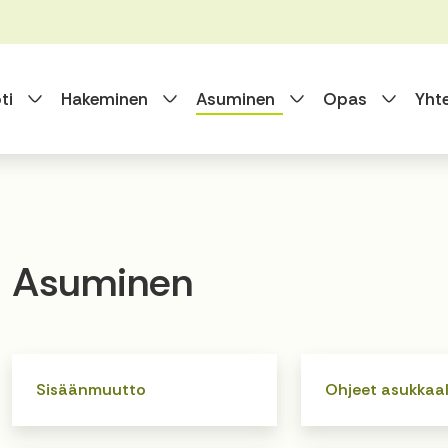
Vaihda alasvetovalikkoa
Vaihda alasvetovalikkoa
Vaihda alasvet
Vaihda
ti
Hakeminen
Asuminen
Opas
Yht
Asuminen
Sisäänmuutto
Ohjeet asukkaal