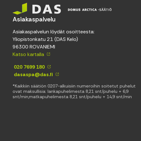
Asiakaspalvelu
Asiakaspalvelun löydät osoitteesta:
Yliopistonkatu 21 (DAS Kelo)
96300 ROVANIEMI
Katso kartalla
020 7699 180
dasaspa@das.fi
*Kaikkiin säätiön 0207-alkuisiin numeroihin soitetut puhelut
ovat maksullisia: lankapuhelimesta 8,21 snt/puhelu + 6,9
snt/min,matkapuhelimesta 8,21 snt/puhelu + 14,9 snt/min