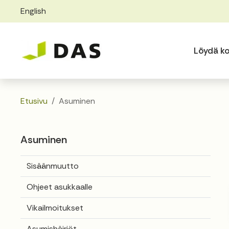
English
Skip to main content
Skip to main navigation
Löydä ko
Etusivu
Asuminen
Asuminen
Sisäänmuutto
Ohjeet asukkaalle
Vikailmoitukset
Asumishäiriöt