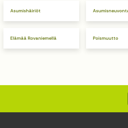
Asumishäiriöt
Asumisneuvont
Elämää Rovaniemellä
Poismuutto