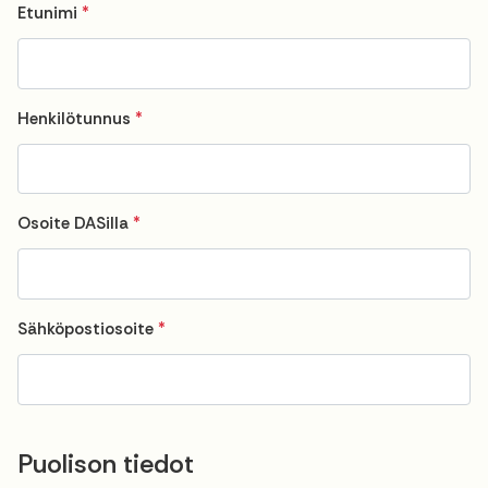
Required
Etunimi
*
Required
Henkilötunnus
*
Required
Osoite DASilla
*
Required
Sähköpostiosoite
*
Puolison tiedot