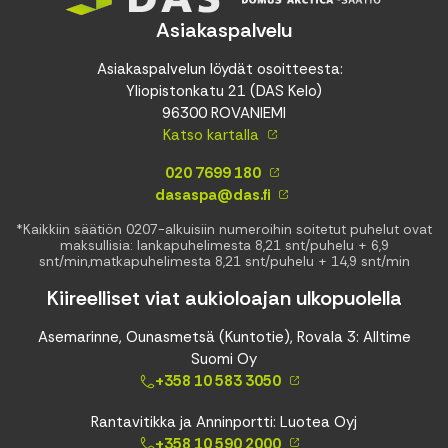
Asiakaspalvelu
Asiakaspalvelun löydät osoitteesta:
Yliopistonkatu 21 (DAS Kelo)
96300 ROVANIEMI
Katso kartalla
020 7699 180
dasaspa@das.fi
*Kaikkiin säätiön 0207-alkuisiin numeroihin soitetut puhelut ovat
maksullisia: lankapuhelimesta 8,21 snt/puhelu + 6,9
snt/min,matkapuhelimesta 8,21 snt/puhelu + 14,9 snt/min
Kiireelliset viat aukioloajan ulkopuolella
Asemarinne, Ounasmetsä (Kuntotie), Rovala 3: Alltime
Suomi Oy
+358 10 583 3050
Rantavitikka ja Anninportti: Luotea Oyj
+358 10 590 2000