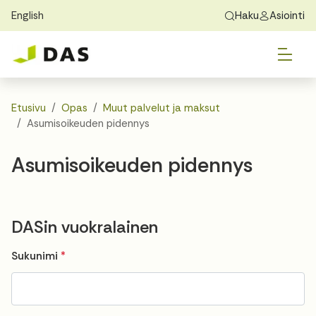
English
Haku
Asiointi
Skip to main content
Skip to main navigation
Vai
Löydä koti
Exchange Students
Tietoa DASista
Vai
Hakeminen
Etusivu
Opas
Muut palvelut ja maksut
Asumisoikeuden pidennys
Vai
Asuminen
Asumisoikeuden pidennys
Vai
Opas
Yhteystiedot
DASin vuokralainen
Required
Sukunimi
*