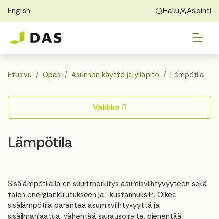
English
Haku
Asiointi
Skip to main content
Skip to main navigation
Vai
Löydä koti
Exchange Students
Tietoa DASista
Vai
Hakeminen
Etusivu
Opas
Asunnon käyttö ja ylläpito
Lämpötila
Vai
Asuminen
Valikko
Vai
Opas
Lämpötila
Yhteystiedot
Sisälämpötilalla on suuri merkitys asumisviihtyvyyteen sekä
talon energiankulutukseen ja -kustannuksiin. Oikea
sisälämpötila parantaa asumisviihtyvyyttä ja
sisäilmanlaatua, vähentää sairausoireita, pienentää