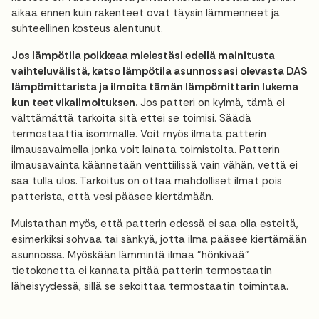
aikaa ennen kuin rakenteet ovat täysin lämmenneet ja
suhteellinen kosteus alentunut.
Jos lämpötila poikkeaa mielestäsi edellä mainitusta
vaihteluvälistä, katso lämpötila asunnossasi olevasta DAS
lämpömittarista ja ilmoita tämän lämpömittarin lukema
kun teet vikailmoituksen.
Jos patteri on kylmä, tämä ei
välttämättä tarkoita sitä ettei se toimisi. Säädä
termostaattia isommalle. Voit myös ilmata patterin
ilmausavaimella jonka voit lainata toimistolta. Patterin
ilmausavainta käännetään venttiilissä vain vähän, vettä ei
saa tulla ulos. Tarkoitus on ottaa mahdolliset ilmat pois
patterista, että vesi pääsee kiertämään.
Muistathan myös, että patterin edessä ei saa olla esteitä,
esimerkiksi sohvaa tai sänkyä, jotta ilma pääsee kiertämään
asunnossa. Myöskään lämmintä ilmaa "hönkivää"
tietokonetta ei kannata pitää patterin termostaatin
läheisyydessä, sillä se sekoittaa termostaatin toimintaa.