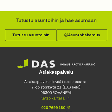
Tutustu asuntoihin ja hae asumaan
Tutustu asuntoihin
Asuntohakemus
Asiakaspalvelu
Asiakaspalvelun löydät osoitteesta:
Yliopistonkatu 21 (DAS Kelo)
96300 ROVANIEMI
Katso kartalla
020 7699 180