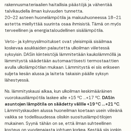
rakennusmateriaalien haitallisia päästöjä ja vähentää
talvikaudella ilman kuivuuden tunnetta.
20–22 asteen huonelämpötila ja makuuhuoneessa 18–21
astetta miellyttää suurinta osaa ihmisistä. Tämä on myös
terveellinen ja energiataloudellinen sisälämpötila.
Veto- ja kylmyysilmoitukset ovat yleisimpiä sisäilmaa
koskevaa asukkaiden palautetta ulkoilman viiletessä
syksyisin. DASin kiinteistöjä lämmitetään kaukolämmöllä ja
lämmitystä säädetään automaattisesti termostaattien
avulla ulkolämpötilan mukaan. Lämmitystä ei siis erikseen
suljeta kesän alussa ja laiteta takaisin päälle syksyn
lähestyessä.
Ns. lämmityskausi alkaa, kun ulkoilman keskimääräinen
vuorokausilämpötila laskee alle +15 ºC …+17 ºC.
DASin
asuntojen lämpötila on säädetty välille +19 ºC …+21 ºC
.
Lämmityskauden alussa huoneilman koetaan usein viileänä
vaikka se todellisuudessa olisikin suosituslämpötilojen
mukainen. Syynä tähän on se, että ilman suhteellinen
kosteus on vuodenajasta johtuen korkea. Kestää siis jonkin