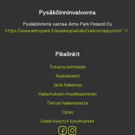
Pysäköinninvalvonta
Pysäköinnistä vastaa Aimo Park Finland Oy
https://www.aimopark.fi/asiakaspalvelu/valvontapyynto/
Pikalinkit
Tutustu kohteisiin
Asuinalueet
Jätä hakemus
Hakemuksen muokkaaminen
Tietoa hakemisesta
Opas
Usein kysytyt kysymykset
Facebook