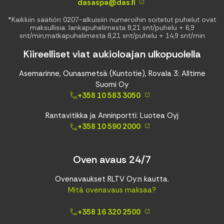
dasaspa@das.fi
*Kaikkiin säätiön 0207-alkuisiin numeroihin soitetut puhelut ovat
maksullisia: lankapuhelimesta 8,21 snt/puhelu + 6,9
snt/min,matkapuhelimesta 8,21 snt/puhelu + 14,9 snt/min
Kiireelliset viat aukioloajan ulkopuolella
Asemarinne, Ounasmetsä (Kuntotie), Rovala 3: Alltime
Suomi Oy
+358 10 583 3050
Rantavitikka ja Anninportti: Luotea Oyj
+358 10 590 2000
Oven avaus 24/7
Ovenavaukset RLTV Oy:n kautta.
Mitä ovenavaus maksaa?
+358 16 320 2500