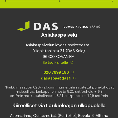
Asiakaspalvelu
Asiakaspalvelun löydät osoitteesta:
Yliopistonkatu 21 (DAS Kelo)
96300 ROVANIEMI
Katso kartalla
020 7699 180
dasaspa@das.fi
*Kaikkiin säätiön 0207-alkuisiin numeroihin soitetut puhelut ovat
maksullisia: lankapuhelimesta 8,21 snt/puhelu + 6,9
snt/min,matkapuhelimesta 8,21 snt/puhelu + 14,9 snt/min
Kiireelliset viat aukioloajan ulkopuolella
Asemarinne, Ounasmetsä (Kuntotie), Rovala 3: Alltime