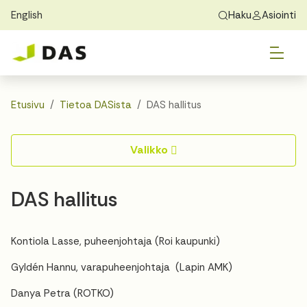
English
Haku
Asiointi
Skip to main content
Skip to main navigation
Vai
Löydä koti
Exchange Students
Tietoa DASista
Vai
Hakeminen
Etusivu
Tietoa DASista
DAS hallitus
Vai
Asuminen
Valikko
Vai
Opas
DAS hallitus
Yhteystiedot
Kontiola Lasse, puheenjohtaja (Roi kaupunki)
Gyldén Hannu, varapuheenjohtaja (Lapin AMK)
Danya Petra (ROTKO)