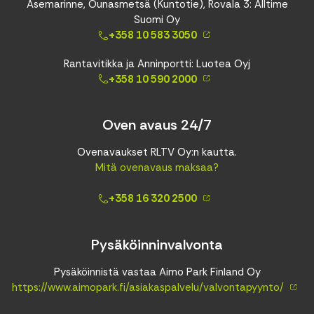
Asemarinne, Ounasmetsä (Kuntotie), Rovala 3: Alltime
Suomi Oy
+358 10 583 3050
Rantavitikka ja Anninportti: Luotea Oyj
+358 10 590 2000
Oven avaus 24/7
Ovenavaukset RLTV Oy:n kautta.
Mitä ovenavaus maksaa?
+358 16 320 2500
Pysäköinninvalvonta
Pysäköinnistä vastaa Aimo Park Finland Oy
https://www.aimopark.fi/asiakaspalvelu/valvontapyynto/