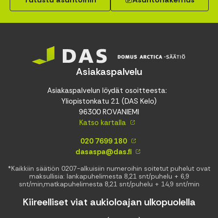
Asiakaspalvelu
Asiakaspalvelun löydät osoitteesta:
Yliopistonkatu 21 (DAS Kelo)
96300 ROVANIEMI
Katso kartalla
020 7699 180
dasaspa@das.fi
*Kaikkiin säätiön 0207-alkuisiin numeroihin soitetut puhelut ovat
maksullisia: lankapuhelimesta 8,21 snt/puhelu + 6,9
snt/min,matkapuhelimesta 8,21 snt/puhelu + 14,9 snt/min
Kiireelliset viat aukioloajan ulkopuolella