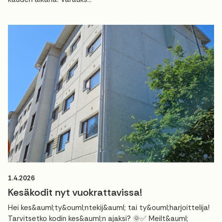
1.4.2026
Kesäkodit nyt vuokrattavissa!
Hei kes&auml;ty&ouml;ntekij&auml; tai ty&ouml;harjoittelija!
Tarvitsetko kodin kes&auml;n ajaksi? 🌞✅ Meilt&auml;