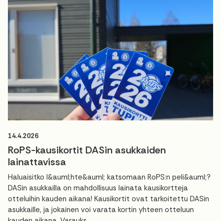
14.4.2026
RoPS-kausikortit DASin asukkaiden
lainattavissa
Haluaisitko l&auml;hte&auml; katsomaan RoPS:n peli&auml;?
DASin asukkailla on mahdollisuus lainata kausikortteja
otteluihin kauden aikana! Kausikortit ovat tarkoitettu DASin
asukkaille, ja jokainen voi varata kortin yhteen otteluun
kauden aikana. Varauks...