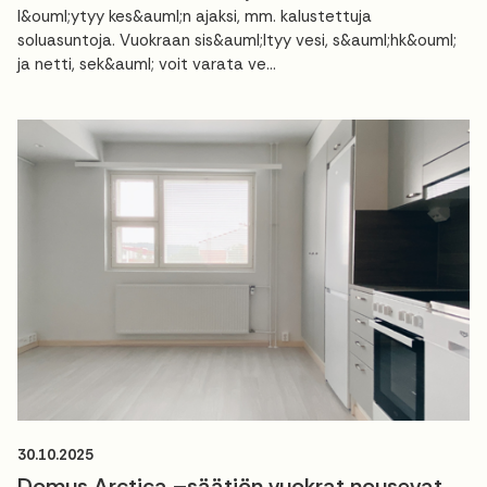
l&ouml;ytyy kes&auml;n ajaksi, mm. kalustettuja
soluasuntoja. Vuokraan sis&auml;ltyy vesi, s&auml;hk&ouml;
ja netti, sek&auml; voit varata ve...
30.10.2025
Domus Arctica –säätiön vuokrat nousevat