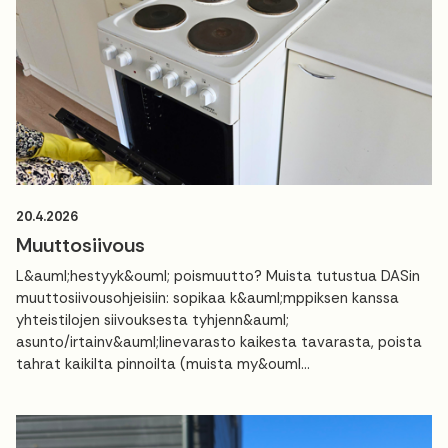
20.4.2026
Muuttosiivous
L&auml;hestyyk&ouml; poismuutto? Muista tutustua DASin
muuttosiivousohjeisiin: sopikaa k&auml;mppiksen kanssa
yhteistilojen siivouksesta tyhjenn&auml;
asunto/irtainv&auml;linevarasto kaikesta tavarasta, poista
tahrat kaikilta pinnoilta (muista my&ouml...