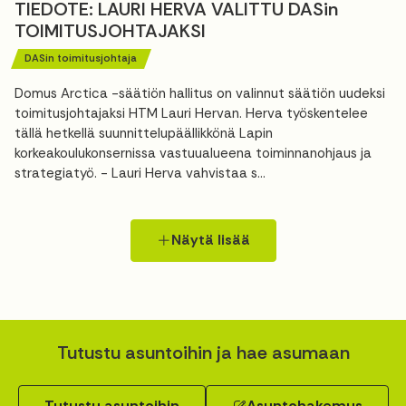
TIEDOTE: LAURI HERVA VALITTU DASin
TOIMITUSJOHTAJAKSI
DASin toimitusjohtaja
Domus Arctica -säätiön hallitus on valinnut säätiön uudeksi
toimitusjohtajaksi HTM Lauri Hervan. Herva työskentelee
tällä hetkellä suunnittelupäällikkönä Lapin
korkeakoulukonsernissa vastuualueena toiminnanohjaus ja
strategiatyö. - Lauri Herva vahvistaa s...
Näytä lisää
Tutustu asuntoihin ja hae asumaan
Tutustu asuntoihin
Asuntohakemus