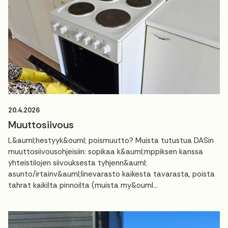
20.4.2026
Muuttosiivous
L&auml;hestyyk&ouml; poismuutto? Muista tutustua DASin
muuttosiivousohjeisiin: sopikaa k&auml;mppiksen kanssa
yhteistilojen siivouksesta tyhjenn&auml;
asunto/irtainv&auml;linevarasto kaikesta tavarasta, poista
tahrat kaikilta pinnoilta (muista my&ouml...