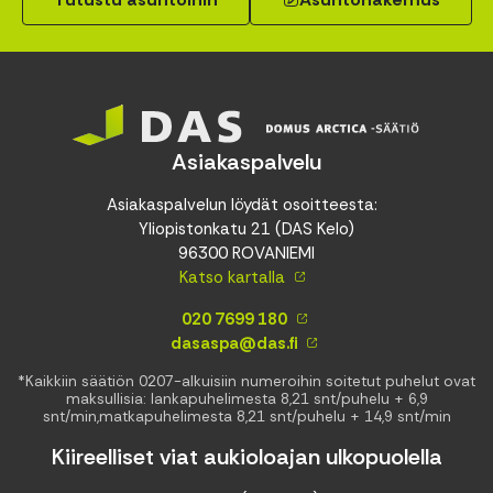
Asiakaspalvelu
Asiakaspalvelun löydät osoitteesta:
Yliopistonkatu 21 (DAS Kelo)
96300 ROVANIEMI
Katso kartalla
020 7699 180
dasaspa@das.fi
*Kaikkiin säätiön 0207-alkuisiin numeroihin soitetut puhelut ovat
maksullisia: lankapuhelimesta 8,21 snt/puhelu + 6,9
snt/min,matkapuhelimesta 8,21 snt/puhelu + 14,9 snt/min
Kiireelliset viat aukioloajan ulkopuolella