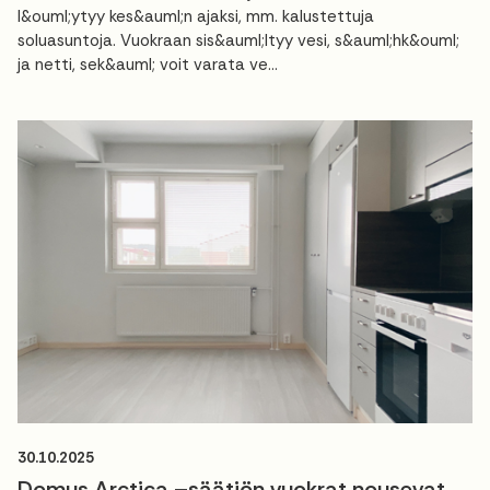
l&ouml;ytyy kes&auml;n ajaksi, mm. kalustettuja
soluasuntoja. Vuokraan sis&auml;ltyy vesi, s&auml;hk&ouml;
ja netti, sek&auml; voit varata ve...
30.10.2025
Domus Arctica –säätiön vuokrat nousevat