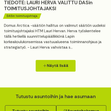
TIEDOTE: LAURI HERVA VALITTU DASin
TOIMITUSJOHTAJAKSI
DASin toimitusjohtaja
Domus Arctica -säätiön hallitus on valinnut säätiön uudeksi
toimitusjohtajaksi HTM Lauri Hervan. Herva työskentelee
tällä hetkellä suunnittelupäällikkönä Lapin
korkeakoulukonsernissa vastuualueena toiminnanohjaus ja
strategiatyö. - Lauri Herva vahvistaa s...
Näytä lisää
Tutustu asuntoihin ja hae asumaan
Tutustu asuntoihin
Asuntohakemus