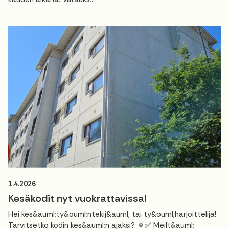
1.4.2026
Kesäkodit nyt vuokrattavissa!
Hei kes&auml;ty&ouml;ntekij&auml; tai ty&ouml;harjoittelija!
Tarvitsetko kodin kes&auml;n ajaksi? 🌞✅ Meilt&auml;