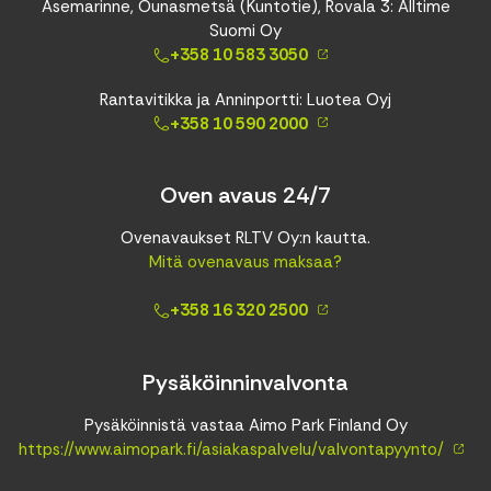
Asemarinne, Ounasmetsä (Kuntotie), Rovala 3: Alltime
Suomi Oy
+358 10 583 3050
Rantavitikka ja Anninportti: Luotea Oyj
+358 10 590 2000
Oven avaus 24/7
Ovenavaukset RLTV Oy:n kautta.
Mitä ovenavaus maksaa?
+358 16 320 2500
Pysäköinninvalvonta
Pysäköinnistä vastaa Aimo Park Finland Oy
https://www.aimopark.fi/asiakaspalvelu/valvontapyynto/