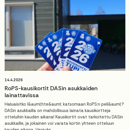
14.4.2026
RoPS-kausikortit DASin asukkaiden
lainattavissa
Haluaisitko l&auml;hte&auml; katsomaan RoPS:n peli&auml;?
DASin asukkailla on mahdollisuus lainata kausikortteja
otteluihin kauden aikana! Kausikortit ovat tarkoitettu DASin
asukkaille, ja jokainen voi varata kortin yhteen otteluun
kauden aikana. Varauks...