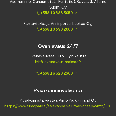
Asemarinne, Ounasmetsä (Kuntotie), Rovala 3: Alltime
Suomi Oy
+358 10 583 3050
Rantavitikka ja Anninportti: Luotea Oyj
+358 10 590 2000
Oven avaus 24/7
Ovenavaukset RLTV Oy:n kautta.
Mitä ovenavaus maksaa?
+358 16 320 2500
Pysäköinninvalvonta
Pysäköinnistä vastaa Aimo Park Finland Oy
https://www.aimopark.fi/asiakaspalvelu/valvontapyynto/