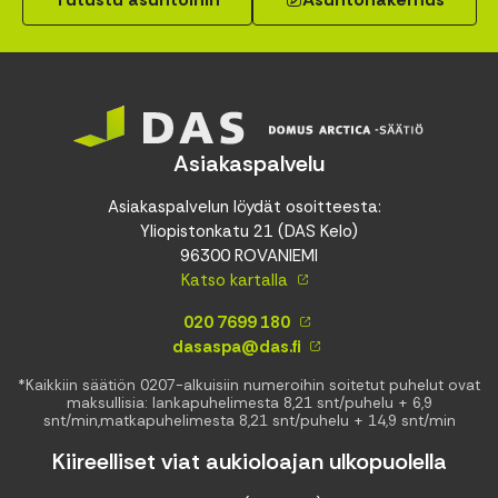
Asiakaspalvelu
Asiakaspalvelun löydät osoitteesta:
Yliopistonkatu 21 (DAS Kelo)
96300 ROVANIEMI
Katso kartalla
020 7699 180
dasaspa@das.fi
*Kaikkiin säätiön 0207-alkuisiin numeroihin soitetut puhelut ovat
maksullisia: lankapuhelimesta 8,21 snt/puhelu + 6,9
snt/min,matkapuhelimesta 8,21 snt/puhelu + 14,9 snt/min
Kiireelliset viat aukioloajan ulkopuolella