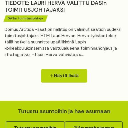
TIEDOTE: LAURI HERVA VALITTU DASin
TOIMITUSJOHTAJAKSI
DASin toimitusjohtaja
Domus Arctica -säätiön hallitus on valinnut säätiön uudeksi
toimitusjohtajaksi HTM Lauri Hervan. Herva työskentelee
tällä hetkellä suunnittelupäällikkönä Lapin
korkeakoulukonsernissa vastuualueena toiminnanohjaus ja
strategiatyö. - Lauri Herva vahvistaa s...
Näytä lisää
Tutustu asuntoihin ja hae asumaan
Tutustu asuntoihin
Asuntohakemus