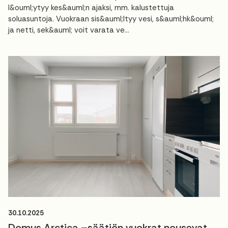
l&ouml;ytyy kes&auml;n ajaksi, mm. kalustettuja
soluasuntoja. Vuokraan sis&auml;ltyy vesi, s&auml;hk&ouml;
ja netti, sek&auml; voit varata ve...
30.10.2025
Domus Arctica –säätiön vuokrat nousevat