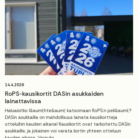
14.4.2026
RoPS-kausikortit DASin asukkaiden
lainattavissa
Haluaisitko l&auml;hte&auml; katsomaan RoPS:n peli&auml;?
DASin asukkailla on mahdollisuus lainata kausikortteja
otteluihin kauden aikana! Kausikortit ovat tarkoitettu DASin
asukkaille, ja jokainen voi varata kortin yhteen otteluun
kauden aikana. Varauks...