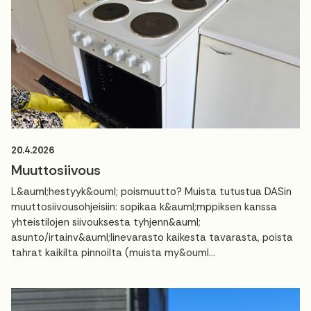
20.4.2026
Muuttosiivous
L&auml;hestyyk&ouml; poismuutto? Muista tutustua DASin
muuttosiivousohjeisiin: sopikaa k&auml;mppiksen kanssa
yhteistilojen siivouksesta tyhjenn&auml;
asunto/irtainv&auml;linevarasto kaikesta tavarasta, poista
tahrat kaikilta pinnoilta (muista my&ouml...