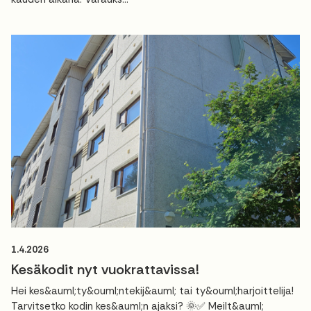
1.4.2026
Kesäkodit nyt vuokrattavissa!
Hei kes&auml;ty&ouml;ntekij&auml; tai ty&ouml;harjoittelija!
Tarvitsetko kodin kes&auml;n ajaksi? 🌞✅ Meilt&auml;