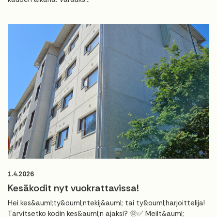
1.4.2026
Kesäkodit nyt vuokrattavissa!
Hei kes&auml;ty&ouml;ntekij&auml; tai ty&ouml;harjoittelija!
Tarvitsetko kodin kes&auml;n ajaksi? 🌞✅ Meilt&auml;