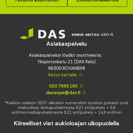
Asiakaspalvelu
Asiakaspalvelun löydät osoitteesta:
Yliopistonkatu 21 (DAS Kelo)
96300 ROVANIEMI
Katso kartalla
020 7699 180
dasaspa@das.fi
*Kaikkiin säätiön 0207-alkuisiin numeroihin soitetut puhelut ovat
maksullisia: lankapuhelimesta 8,21 snt/puhelu + 6,9
snt/min,matkapuhelimesta 8,21 snt/puhelu + 14,9 snt/min
Kiireelliset viat aukioloajan ulkopuolella