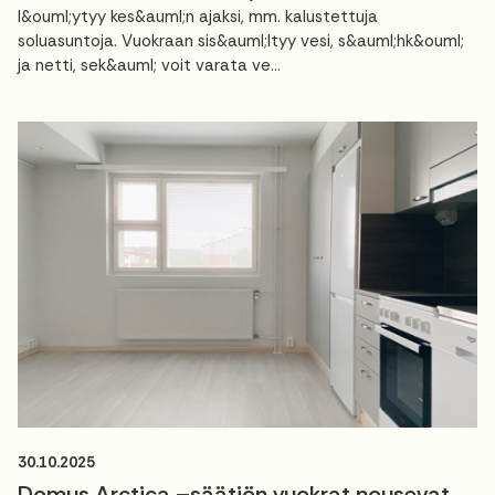
l&ouml;ytyy kes&auml;n ajaksi, mm. kalustettuja
soluasuntoja. Vuokraan sis&auml;ltyy vesi, s&auml;hk&ouml;
ja netti, sek&auml; voit varata ve...
30.10.2025
Domus Arctica –säätiön vuokrat nousevat