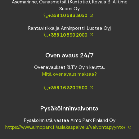
Asemarinne, Ounasmetsä (Kuntotie), Rovala 3: Alltime
Suomi Oy
+358 10 583 3050
Rantavitikka ja Anninportti: Luotea Oyj
+358 10 590 2000
Oven avaus 24/7
Ovenavaukset RLTV Oy:n kautta.
Mitä ovenavaus maksaa?
+358 16 320 2500
Pysäköinninvalvonta
Pysäköinnistä vastaa Aimo Park Finland Oy
https://www.aimopark.fi/asiakaspalvelu/valvontapyynto/