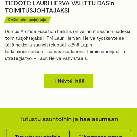
TIEDOTE: LAURI HERVA VALITTU DASin
TOIMITUSJOHTAJAKSI
DASin toimitusjohtaja
Domus Arctica -säätiön hallitus on valinnut säätiön uudeksi
toimitusjohtajaksi HTM Lauri Hervan. Herva työskentelee
tällä hetkellä suunnittelupäällikkönä Lapin
korkeakoulukonsernissa vastuualueena toiminnanohjaus ja
strategiatyö. - Lauri Herva vahvistaa s...
Näytä lisää
Tutustu asuntoihin ja hae asumaan
Tutustu asuntoihin
Asuntohakemus