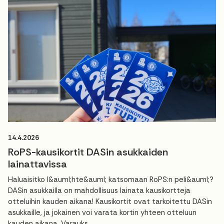
14.4.2026
RoPS-kausikortit DASin asukkaiden
lainattavissa
Haluaisitko l&auml;hte&auml; katsomaan RoPS:n peli&auml;?
DASin asukkailla on mahdollisuus lainata kausikortteja
otteluihin kauden aikana! Kausikortit ovat tarkoitettu DASin
asukkaille, ja jokainen voi varata kortin yhteen otteluun
kauden aikana. Varauks...