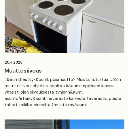
20.4.2026
Muuttosiivous
L&auml;hestyyk&ouml; poismuutto? Muista tutustua DASin
muuttosiivousohjeisiin: sopikaa k&auml;mppiksen kanssa
yhteistilojen siivouksesta tyhjenn&auml;
asunto/irtainv&auml;linevarasto kaikesta tavarasta, poista
tahrat kaikilta pinnoilta (muista my&ouml...