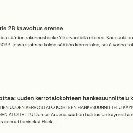
tie 28 kaavoitus etenee
ica säätiön rakennushanke Ylikorvantiellä etenee. Kaupunki
 5033, jossa sijaitsee kolme säätiön kerrostaloa, sekä vanha to
ottaa: uuden kerrotalokohteen hankesuunnittelu 
TIEN UUDEN KERROSTALO KOHTEEN HANKESUUNNITTELU KÄYNN
EN ALOITETTU Domus Arctica säätiön hallitus on käynnistänyt
 rakennuttamiseksi. Hank...