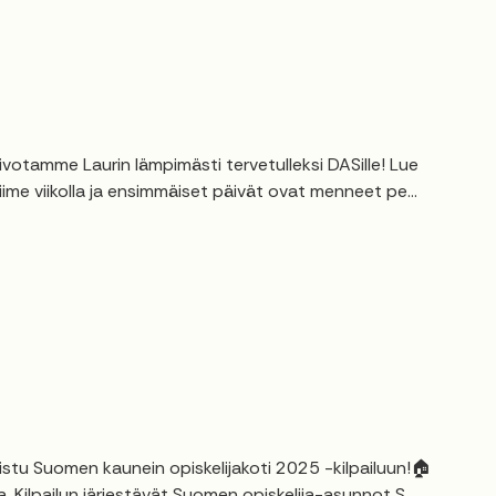
ivotamme Laurin lämpimästi tervetulleksi DASille! Lue
viime viikolla ja ensimmäiset päivät ovat menneet pe...
listu Suomen kaunein opiskelijakoti 2025 -kilpailuun!🏠
. Kilpailun järjestävät Suomen opiskelija-asunnot S...