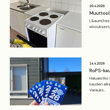
20.4.2026
Muuttosi
L&auml;hest
siivouksest
14.4.2026
RoPS-kau
Haluaisitko
kauden aika
Varauks...