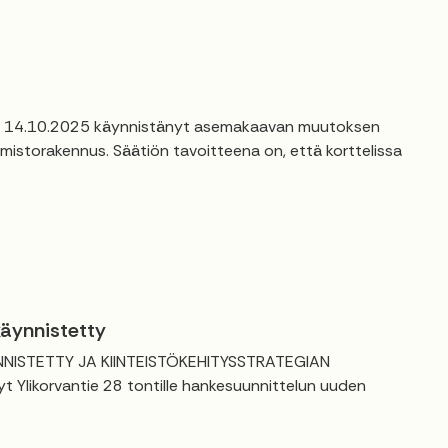
 on 14.10.2025 käynnistänyt asemakaavan muutoksen
imistorakennus. Säätiön tavoitteena on, että korttelissa
käynnistetty
ISTETTY JA KIINTEISTÖKEHITYSSTRATEGIAN
 Ylikorvantie 28 tontille hankesuunnittelun uuden