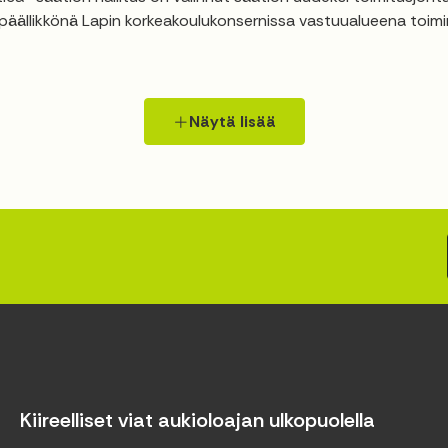
päällikkönä Lapin korkeakoulukonsernissa vastuualueena toiminn
Näytä lisää
Kiireelliset viat aukioloajan ulkopuolella