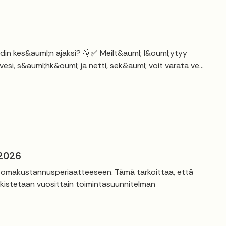
kodin kes&auml;n ajaksi? 🌞✅ Meilt&auml; l&ouml;ytyy
si, s&auml;hk&ouml; ja netti, sek&auml; voit varata ve...
 2026
t omakustannusperiaatteeseen. Tämä tarkoittaa, että
rkistetaan vuosittain toimintasuunnitelman