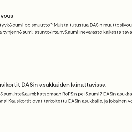
ivous
yyk&ouml; poismuutto? Muista tutustua DASin muuttosiivouso
a tyhjenn&auml; asunto/irtainv&auml;linevarasto kaikesta tavar
sikortit DASin asukkaiden lainattavissa
 l&auml;hte&auml; katsomaan RoPS:n peli&auml;? DASin asukkaill
na! Kausikortit ovat tarkoitettu DASin asukkaille, ja jokainen 