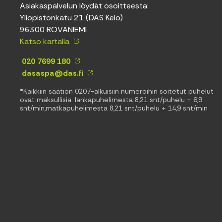
Asiakaspalvelun löydät osoitteesta:
Yliopistonkatu 21 (DAS Kelo)
96300 ROVANIEMI
Katso kartalla
020 7699 180
dasaspa@das.fi
*Kaikkiin säätiön 0207-alkuisiin numeroihin soitetut puhelut
ovat maksullisia: lankapuhelimesta 8,21 snt/puhelu + 6,9
snt/min,matkapuhelimesta 8,21 snt/puhelu + 14,9 snt/min