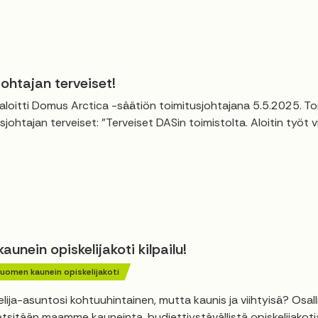
ohtajan terveiset!
 aloitti Domus Arctica -säätiön toimitusjohtajana 5.5.2025. To
sjohtajan terveiset: "Terveiset DASin toimistolta. Aloitin työt 
unein opiskelijakoti kilpailu!
uomen kaunein opiskelijakoti
lija-asuntosi kohtuuhintainen, mutta kaunis ja viihtyisä? Osal
 etsitään maamme kauneinta, budjettiystävällistä opiskelijakotia