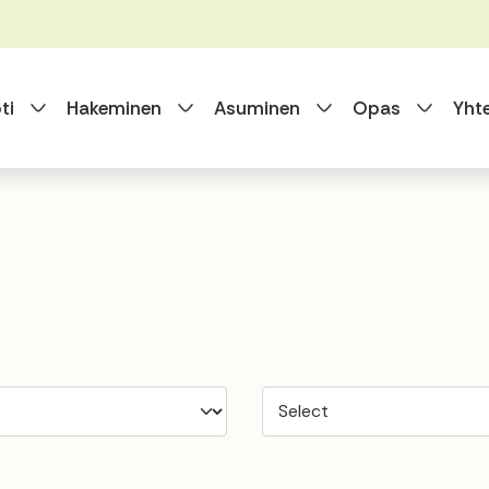
Vaihda alasvetovalikkoa
Vaihda alasvetovalikkoa
Vaihda alasvet
Vaihda
ti
Hakeminen
Asuminen
Opas
Yht