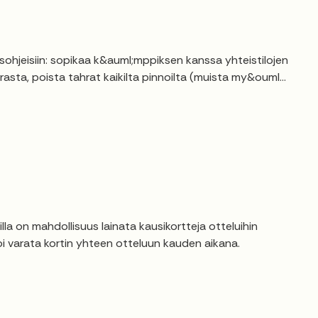
hjeisiin: sopikaa k&auml;mppiksen kanssa yhteistilojen
asta, poista tahrat kaikilta pinnoilta (muista my&ouml...
a on mahdollisuus lainata kausikortteja otteluihin
voi varata kortin yhteen otteluun kauden aikana.