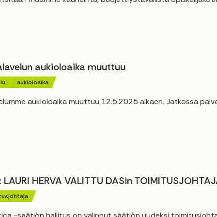
alavelun aukioloaika muuttuu
lu
aukioloaika
elumme aukioloaika muuttuu 12.5.2025 alkaen. Jatkossa palv
: LAURI HERVA VALITTU DASin TOIMITUSJOHTAJ
tusjohtaja
ca -säätiön hallitus on valinnut säätiön uudeksi toimitusjohta