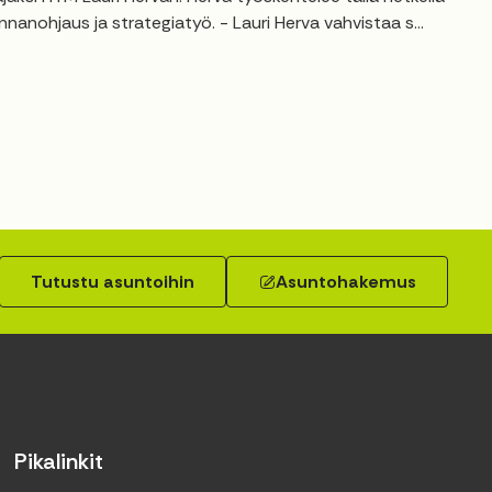
anohjaus ja strategiatyö. - Lauri Herva vahvistaa s...
Tutustu asuntoihin
Asuntohakemus
Pikalinkit