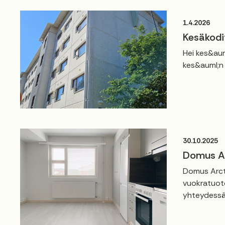
1.4.2026
Kesäkodi
Hei kes&aum
kes&auml;n 
30.10.2025
Domus Ar
Domus Arcti
vuokratuoto
yhteydessä.