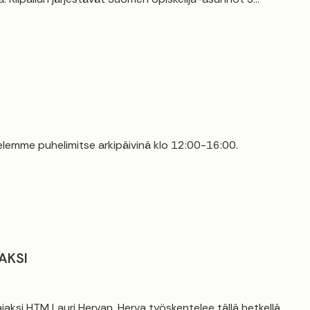
elemme puhelimitse arkipäivinä klo 12:00-16:00.
AKSI
jaksi HTM Lauri Hervan. Herva työskentelee tällä hetkellä