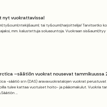
t nyt vuokrattavissa!
l;ty&ouml;ntekij&auml; tai ty&ouml;harjoittelija! Tarvitsetko 
ajaksi, mm. kalustettuja soluasuntoja. Vuokraan sis&auml;ltyy ve
ctica –säätiön vuokrat nousevat tammikuussa
ca -säätiö sr:n (DAS) aravavuokratalojen vuokrat perustuva
illa tulee kattaa vuotuiset hoito- ja pääomakulut. Vuokria ta
Säätiön ...