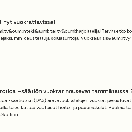
t nyt vuokrattavissa!
l;ty&ouml;ntekij&auml; tai ty&ouml;harjoittelija! Tarvitsetko 
ajaksi, mm. kalustettuja soluasuntoja. Vuokraan sis&auml;ltyy ve
ctica –säätiön vuokrat nousevat tammikuussa
ca -säätiö sr:n (DAS) aravavuokratalojen vuokrat perustuva
illa tulee kattaa vuotuiset hoito- ja pääomakulut. Vuokria ta
Säätiön ...