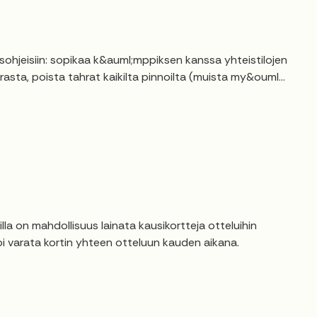
hjeisiin: sopikaa k&auml;mppiksen kanssa yhteistilojen
asta, poista tahrat kaikilta pinnoilta (muista my&ouml...
a on mahdollisuus lainata kausikortteja otteluihin
voi varata kortin yhteen otteluun kauden aikana.