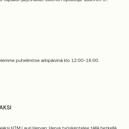
elemme puhelimitse arkipäivinä klo 12:00-16:00.
AKSI
jaksi HTM Lauri Hervan. Herva työskentelee tällä hetkellä