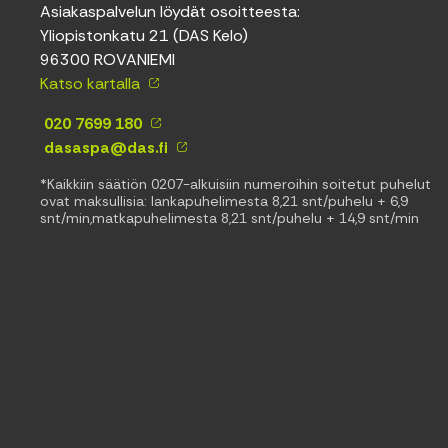
Asiakaspalvelun löydät osoitteesta:
Yliopistonkatu 21 (DAS Kelo)
96300 ROVANIEMI
Katso kartalla
020 7699 180
dasaspa@das.fi
*Kaikkiin säätiön 0207-alkuisiin numeroihin soitetut puhelut
ovat maksullisia: lankapuhelimesta 8,21 snt/puhelu + 6,9
snt/min,matkapuhelimesta 8,21 snt/puhelu + 14,9 snt/min