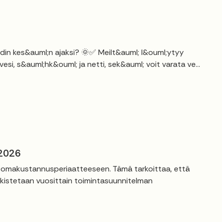
kodin kes&auml;n ajaksi? 🌞✅ Meilt&auml; l&ouml;ytyy
si, s&auml;hk&ouml; ja netti, sek&auml; voit varata ve...
 2026
t omakustannusperiaatteeseen. Tämä tarkoittaa, että
rkistetaan vuosittain toimintasuunnitelman