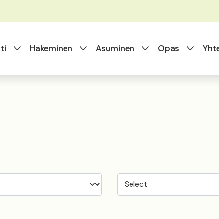
Vaihda alasvetovalikkoa
Vaihda alasvetovalikkoa
Vaihda alasvet
Vaihda
ti
Hakeminen
Asuminen
Opas
Yht