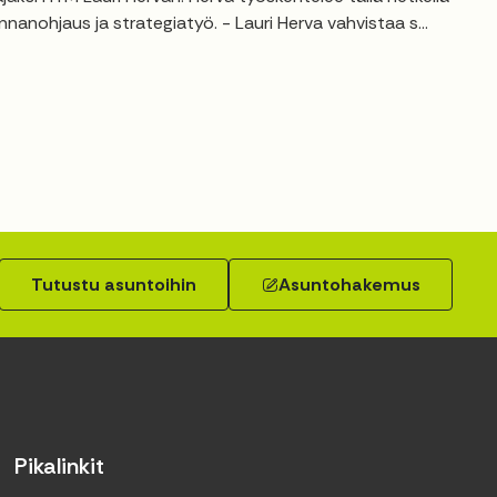
anohjaus ja strategiatyö. - Lauri Herva vahvistaa s...
Tutustu asuntoihin
Asuntohakemus
Pikalinkit