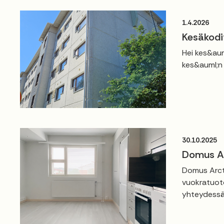
1.4.2026
Kesäkodi
Hei kes&aum
kes&auml;n 
30.10.2025
Domus Ar
Domus Arcti
vuokratuoto
yhteydessä.