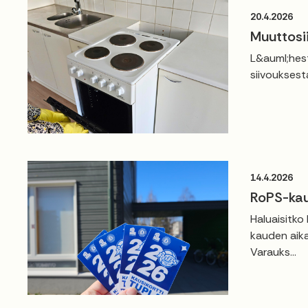
20.4.2026
Muuttosi
L&auml;hest
siivouksest
14.4.2026
RoPS-kau
Haluaisitko
kauden aika
Varauks...