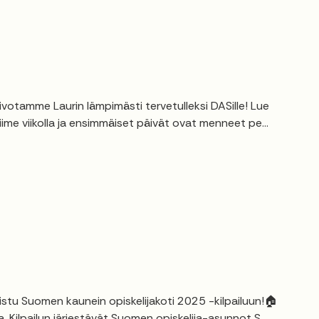
ivotamme Laurin lämpimästi tervetulleksi DASille! Lue
viime viikolla ja ensimmäiset päivät ovat menneet pe...
listu Suomen kaunein opiskelijakoti 2025 -kilpailuun!🏠
. Kilpailun järjestävät Suomen opiskelija-asunnot S...