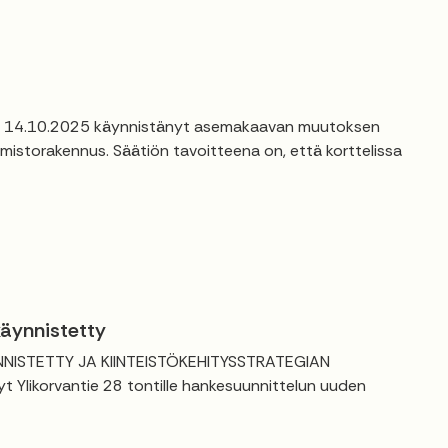
 on 14.10.2025 käynnistänyt asemakaavan muutoksen
imistorakennus. Säätiön tavoitteena on, että korttelissa
käynnistetty
ISTETTY JA KIINTEISTÖKEHITYSSTRATEGIAN
 Ylikorvantie 28 tontille hankesuunnittelun uuden