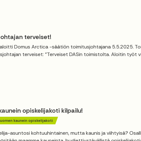
ohtajan terveiset!
 aloitti Domus Arctica -säätiön toimitusjohtajana 5.5.2025. To
sjohtajan terveiset: "Terveiset DASin toimistolta. Aloitin työt 
unein opiskelijakoti kilpailu!
uomen kaunein opiskelijakoti
lija-asuntosi kohtuuhintainen, mutta kaunis ja viihtyisä? Osal
 etsitään maamme kauneinta, budjettiystävällistä opiskelijakotia