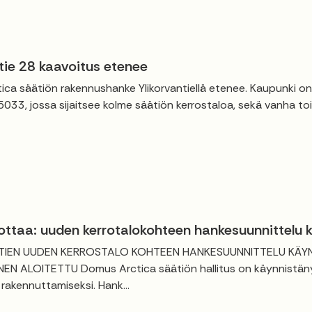
tie 28 kaavoitus etenee
ica säätiön rakennushanke Ylikorvantiellä etenee. Kaupunki
 5033, jossa sijaitsee kolme säätiön kerrostaloa, sekä vanha to
ottaa: uuden kerrotalokohteen hankesuunnittelu 
TIEN UUDEN KERROSTALO KOHTEEN HANKESUUNNITTELU KÄYNN
EN ALOITETTU Domus Arctica säätiön hallitus on käynnistänyt
 rakennuttamiseksi. Hank...