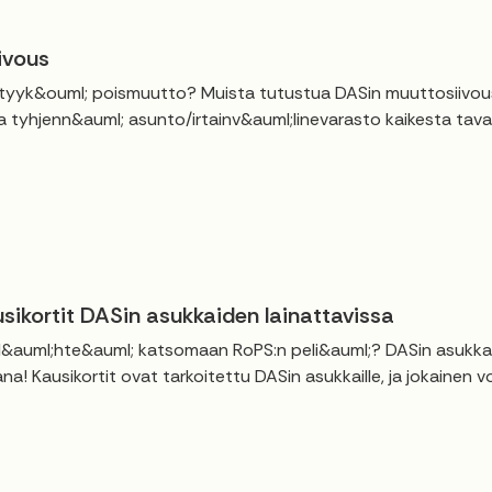
ivous
yyk&ouml; poismuutto? Muista tutustua DASin muuttosiivouso
a tyhjenn&auml; asunto/irtainv&auml;linevarasto kaikesta tavar
sikortit DASin asukkaiden lainattavissa
 l&auml;hte&auml; katsomaan RoPS:n peli&auml;? DASin asukkaill
na! Kausikortit ovat tarkoitettu DASin asukkaille, ja jokainen 