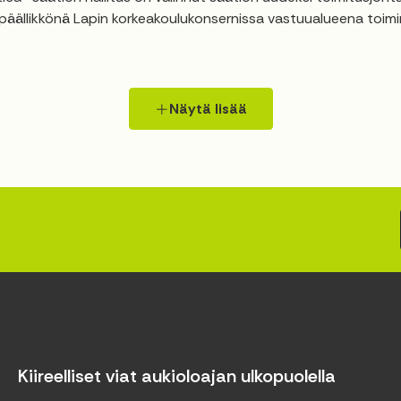
päällikkönä Lapin korkeakoulukonsernissa vastuualueena toiminn
Näytä lisää
Kiireelliset viat aukioloajan ulkopuolella