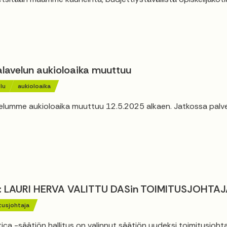
alavelun aukioloaika muuttuu
lu
aukioloaika
elumme aukioloaika muuttuu 12.5.2025 alkaen. Jatkossa palv
: LAURI HERVA VALITTU DASin TOIMITUSJOHTAJ
tusjohtaja
ca -säätiön hallitus on valinnut säätiön uudeksi toimitusjohta