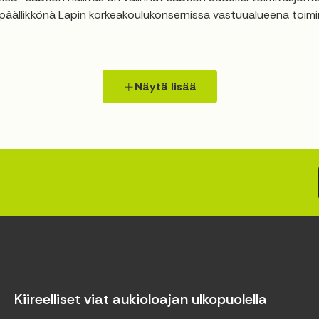
päällikkönä Lapin korkeakoulukonsernissa vastuualueena toiminn
Näytä lisää
Kiireelliset viat aukioloajan ulkopuolella