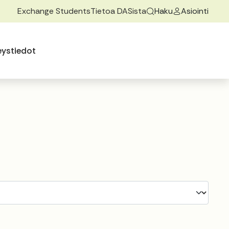
Exchange Students
Tietoa DASista
Haku
Asiointi
ovalikkoa
 alasvetovalikkoa
eystiedot