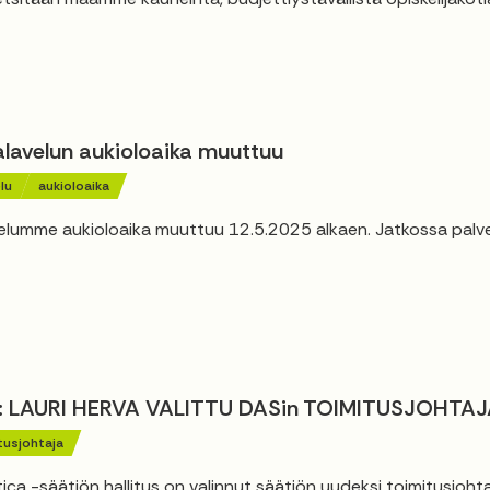
alavelun aukioloaika muuttuu
lu
aukioloaika
elumme aukioloaika muuttuu 12.5.2025 alkaen. Jatkossa palv
: LAURI HERVA VALITTU DASin TOIMITUSJOHTAJ
tusjohtaja
ca -säätiön hallitus on valinnut säätiön uudeksi toimitusjohta