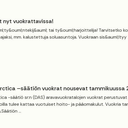
t nyt vuokrattavissa!
l;ty&ouml;ntekij&auml; tai ty&ouml;harjoittelija! Tarvitsetko 
ajaksi, mm. kalustettuja soluasuntoja. Vuokraan sis&auml;ltyy ve
ctica –säätiön vuokrat nousevat tammikuussa
ca -säätiö sr:n (DAS) aravavuokratalojen vuokrat perustuva
illa tulee kattaa vuotuiset hoito- ja pääomakulut. Vuokria ta
Säätiön ...