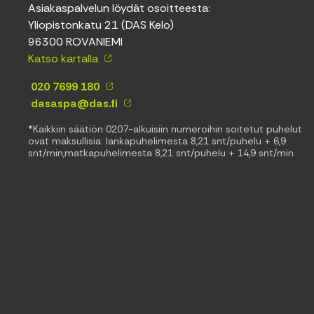
Asiakaspalvelun löydät osoitteesta:
Yliopistonkatu 21 (DAS Kelo)
96300 ROVANIEMI
Katso kartalla
020 7699 180
dasaspa@das.fi
*Kaikkiin säätiön 0207-alkuisiin numeroihin soitetut puhelut
ovat maksullisia: lankapuhelimesta 8,21 snt/puhelu + 6,9
snt/min,matkapuhelimesta 8,21 snt/puhelu + 14,9 snt/min