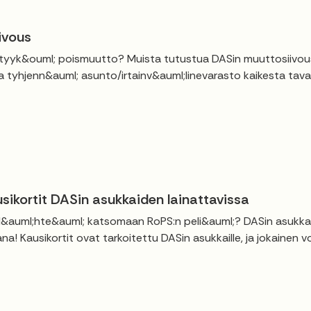
ivous
yyk&ouml; poismuutto? Muista tutustua DASin muuttosiivouso
a tyhjenn&auml; asunto/irtainv&auml;linevarasto kaikesta tavar
sikortit DASin asukkaiden lainattavissa
 l&auml;hte&auml; katsomaan RoPS:n peli&auml;? DASin asukkaill
na! Kausikortit ovat tarkoitettu DASin asukkaille, ja jokainen 