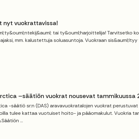
t nyt vuokrattavissa!
l;ty&ouml;ntekij&auml; tai ty&ouml;harjoittelija! Tarvitsetko 
ajaksi, mm. kalustettuja soluasuntoja. Vuokraan sis&auml;ltyy ve
ctica –säätiön vuokrat nousevat tammikuussa
ca -säätiö sr:n (DAS) aravavuokratalojen vuokrat perustuva
illa tulee kattaa vuotuiset hoito- ja pääomakulut. Vuokria ta
Säätiön ...