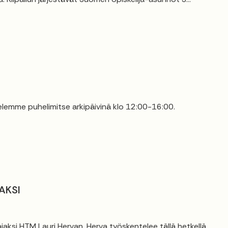
elemme puhelimitse arkipäivinä klo 12:00-16:00.
AKSI
jaksi HTM Lauri Hervan. Herva työskentelee tällä hetkellä