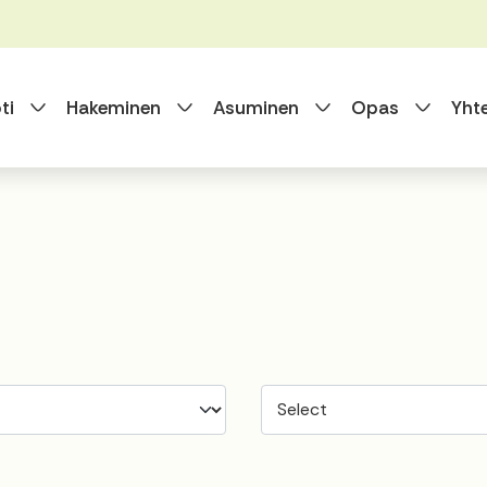
Vaihda alasvetovalikkoa
Vaihda alasvetovalikkoa
Vaihda alasvet
Vaihda
ti
Hakeminen
Asuminen
Opas
Yht