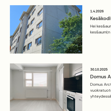
1.4.2026
Kesäkodi
Hei kes&aum
kes&auml;n 
30.10.2025
Domus Ar
Domus Arcti
vuokratuoto
yhteydessä.