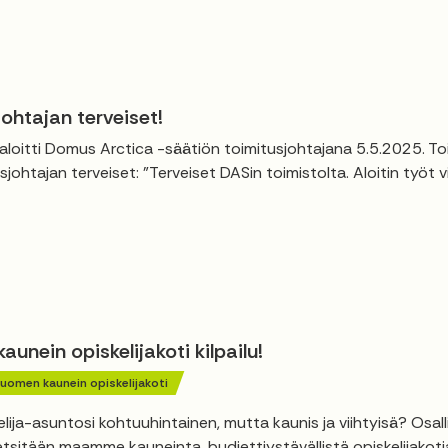
ohtajan terveiset!
 aloitti Domus Arctica -säätiön toimitusjohtajana 5.5.2025. To
sjohtajan terveiset: "Terveiset DASin toimistolta. Aloitin työt 
unein opiskelijakoti kilpailu!
uomen kaunein opiskelijakoti
lija-asuntosi kohtuuhintainen, mutta kaunis ja viihtyisä? Osal
 etsitään maamme kauneinta, budjettiystävällistä opiskelijakotia