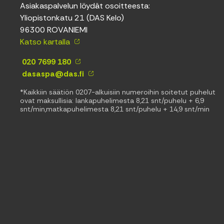
Asiakaspalvelun löydät osoitteesta:
Yliopistonkatu 21 (DAS Kelo)
96300 ROVANIEMI
Katso kartalla
020 7699 180
dasaspa@das.fi
*Kaikkiin säätiön 0207-alkuisiin numeroihin soitetut puhelut
ovat maksullisia: lankapuhelimesta 8,21 snt/puhelu + 6,9
snt/min,matkapuhelimesta 8,21 snt/puhelu + 14,9 snt/min