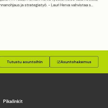
anohjaus ja strategiatyö. - Lauri Herva vahvistaa s...
Tutustu asuntoihin
Asuntohakemus
Pikalinkit