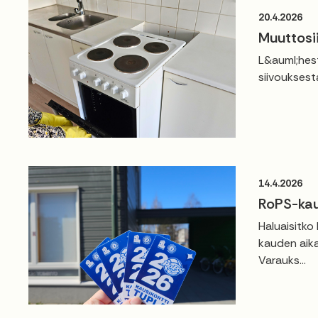
20.4.2026
Muuttosi
L&auml;hest
siivouksest
14.4.2026
RoPS-kau
Haluaisitko
kauden aika
Varauks...