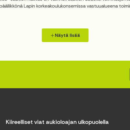
päällikkönä Lapin korkeakoulukonsernissa vastuualueena toiminn
Näytä lisää
Kiireelliset viat aukioloajan ulkopuolella