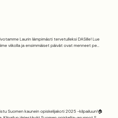
ivotamme Laurin lämpimästi tervetulleksi DASille! Lue
viime viikolla ja ensimmäiset päivät ovat menneet pe...
listu Suomen kaunein opiskelijakoti 2025 -kilpailuun!🏠
. Kilpailun järjestävät Suomen opiskelija-asunnot S...