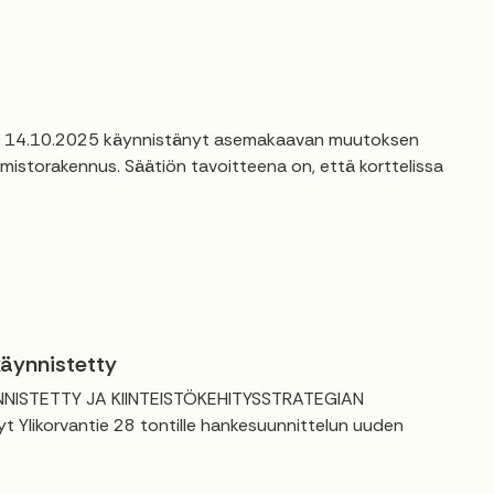
 on 14.10.2025 käynnistänyt asemakaavan muutoksen
imistorakennus. Säätiön tavoitteena on, että korttelissa
käynnistetty
ISTETTY JA KIINTEISTÖKEHITYSSTRATEGIAN
 Ylikorvantie 28 tontille hankesuunnittelun uuden