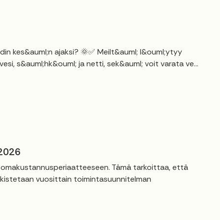
kodin kes&auml;n ajaksi? 🌞✅ Meilt&auml; l&ouml;ytyy
si, s&auml;hk&ouml; ja netti, sek&auml; voit varata ve...
 2026
t omakustannusperiaatteeseen. Tämä tarkoittaa, että
rkistetaan vuosittain toimintasuunnitelman