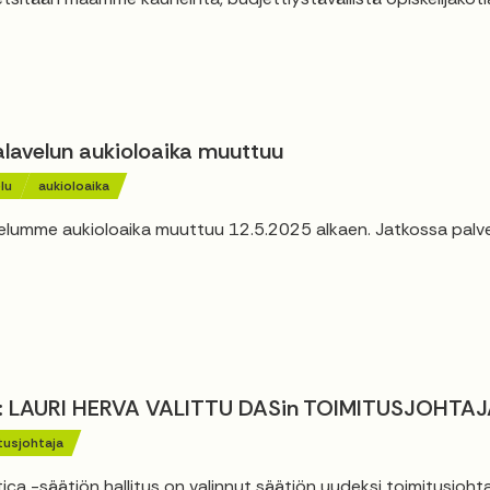
alavelun aukioloaika muuttuu
lu
aukioloaika
elumme aukioloaika muuttuu 12.5.2025 alkaen. Jatkossa palv
: LAURI HERVA VALITTU DASin TOIMITUSJOHTAJ
tusjohtaja
ca -säätiön hallitus on valinnut säätiön uudeksi toimitusjohta