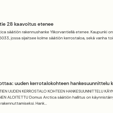
tie 28 kaavoitus etenee
ica säätiön rakennushanke Ylikorvantiellä etenee. Kaupunki
 5033, jossa sijaitsee kolme säätiön kerrostaloa, sekä vanha to
ottaa: uuden kerrotalokohteen hankesuunnittelu 
TIEN UUDEN KERROSTALO KOHTEEN HANKESUUNNITTELU KÄYNN
EN ALOITETTU Domus Arctica säätiön hallitus on käynnistänyt
 rakennuttamiseksi. Hank...