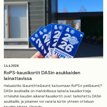
14.4.2026
RoPS-kausikortit DASin asukkaiden
lainattavissa
Haluaisitko l&auml;hte&auml; katsomaan RoPS:n peli&auml;?
DASin asukkailla on mahdollisuus lainata kausikortteja
otteluihin kauden aikana! Kausikortit ovat tarkoitettu DASin
asukkaille, ja jokainen voi varata kortin yhteen otteluun
kauden aikana. Varauks...