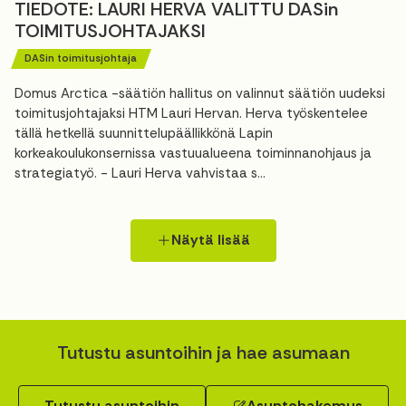
TIEDOTE: LAURI HERVA VALITTU DASin
TOIMITUSJOHTAJAKSI
DASin toimitusjohtaja
Domus Arctica -säätiön hallitus on valinnut säätiön uudeksi
toimitusjohtajaksi HTM Lauri Hervan. Herva työskentelee
tällä hetkellä suunnittelupäällikkönä Lapin
korkeakoulukonsernissa vastuualueena toiminnanohjaus ja
strategiatyö. - Lauri Herva vahvistaa s...
Näytä lisää
Tutustu asuntoihin ja hae asumaan
Tutustu asuntoihin
Asuntohakemus