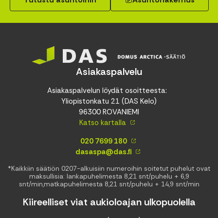
Asiakaspalvelu
Asiakaspalvelun löydät osoitteesta:
Yliopistonkatu 21 (DAS Kelo)
96300 ROVANIEMI
Katso kartalla
020 7699 180
dasaspa@das.fi
*Kaikkiin säätiön 0207-alkuisiin numeroihin soitetut puhelut ovat
maksullisia: lankapuhelimesta 8,21 snt/puhelu + 6,9
snt/min,matkapuhelimesta 8,21 snt/puhelu + 14,9 snt/min
Kiireelliset viat aukioloajan ulkopuolella