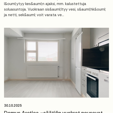
l&ouml;ytyy kes&auml;n ajaksi, mm. kalustettuja
soluasuntoja. Vuokraan sis&auml;ltyy vesi, s&auml;hk&ouml;
ja netti, sek&auml; voit varata ve...
30.10.2025
Domus Arctica –säätiön vuokrat nousevat