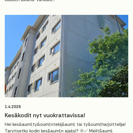
1.4.2026
Kesäkodit nyt vuokrattavissa!
Hei kes&auml;ty&ouml;ntekij&auml; tai ty&ouml;harjoittelija!
Tarvitsetko kodin kes&auml;n ajaksi? 🌞✅ Meilt&auml;