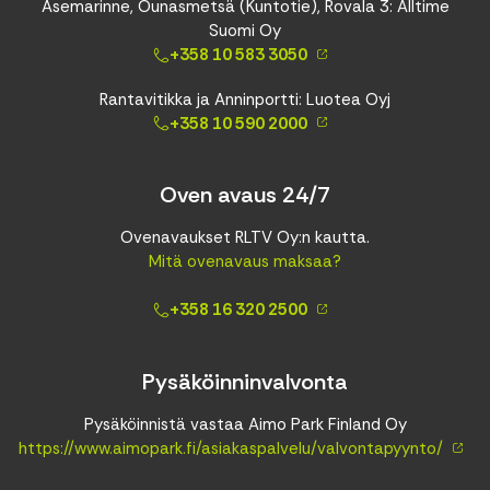
Asemarinne, Ounasmetsä (Kuntotie), Rovala 3: Alltime
Suomi Oy
+358 10 583 3050
Rantavitikka ja Anninportti: Luotea Oyj
+358 10 590 2000
Oven avaus 24/7
Ovenavaukset RLTV Oy:n kautta.
Mitä ovenavaus maksaa?
+358 16 320 2500
Pysäköinninvalvonta
Pysäköinnistä vastaa Aimo Park Finland Oy
https://www.aimopark.fi/asiakaspalvelu/valvontapyynto/