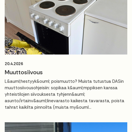
20.4.2026
Muuttosiivous
L&auml;hestyyk&ouml; poismuutto? Muista tutustua DASin
muuttosiivousohjeisiin: sopikaa k&auml;mppiksen kanssa
yhteistilojen siivouksesta tyhjenn&auml;
asunto/irtainv&auml;linevarasto kaikesta tavarasta, poista
tahrat kaikilta pinnoilta (muista my&ouml...