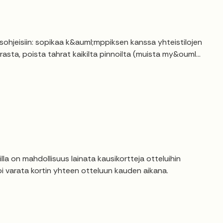
hjeisiin: sopikaa k&auml;mppiksen kanssa yhteistilojen
asta, poista tahrat kaikilta pinnoilta (muista my&ouml...
a on mahdollisuus lainata kausikortteja otteluihin
voi varata kortin yhteen otteluun kauden aikana.