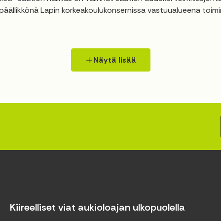
päällikkönä Lapin korkeakoulukonsernissa vastuualueena toiminn
Näytä lisää
Kiireelliset viat aukioloajan ulkopuolella