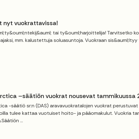
t nyt vuokrattavissa!
l;ty&ouml;ntekij&auml; tai ty&ouml;harjoittelija! Tarvitsetko 
ajaksi, mm. kalustettuja soluasuntoja. Vuokraan sis&auml;ltyy ve
ctica –säätiön vuokrat nousevat tammikuussa
ca -säätiö sr:n (DAS) aravavuokratalojen vuokrat perustuva
illa tulee kattaa vuotuiset hoito- ja pääomakulut. Vuokria ta
Säätiön ...