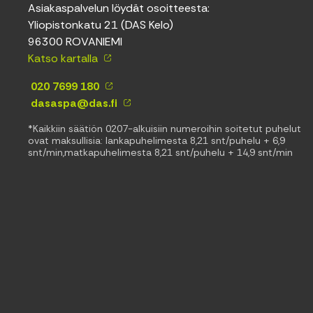
Asiakaspalvelun löydät osoitteesta:
Yliopistonkatu 21 (DAS Kelo)
96300 ROVANIEMI
Katso kartalla
020 7699 180
dasaspa@das.fi
*Kaikkiin säätiön 0207-alkuisiin numeroihin soitetut puhelut
ovat maksullisia: lankapuhelimesta 8,21 snt/puhelu + 6,9
snt/min,matkapuhelimesta 8,21 snt/puhelu + 14,9 snt/min