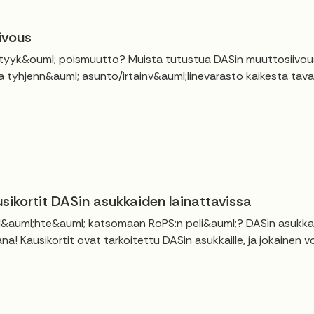
ivous
yyk&ouml; poismuutto? Muista tutustua DASin muuttosiivouso
a tyhjenn&auml; asunto/irtainv&auml;linevarasto kaikesta tavar
sikortit DASin asukkaiden lainattavissa
 l&auml;hte&auml; katsomaan RoPS:n peli&auml;? DASin asukkaill
na! Kausikortit ovat tarkoitettu DASin asukkaille, ja jokainen 