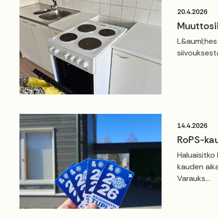
20.4.2026
Muuttosi
L&auml;hest
siivouksest
14.4.2026
RoPS-kau
Haluaisitko
kauden aika
Varauks...