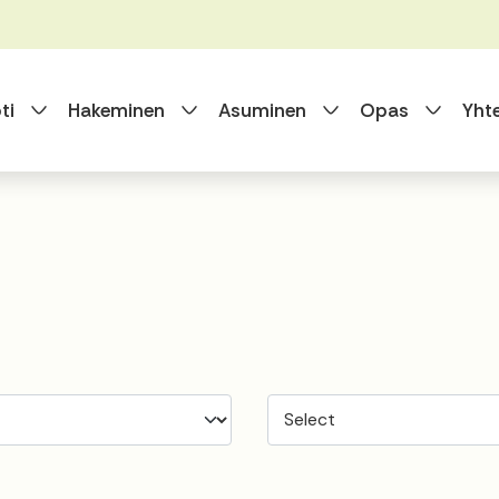
Vaihda alasvetovalikkoa
Vaihda alasvetovalikkoa
Vaihda alasvet
Vaihda
ti
Hakeminen
Asuminen
Opas
Yht