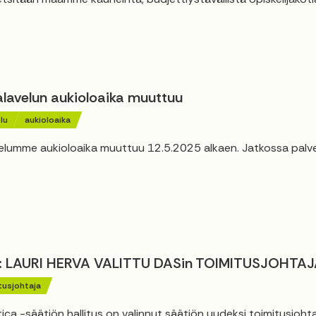
alavelun aukioloaika muuttuu
lu
aukioloaika
elumme aukioloaika muuttuu 12.5.2025 alkaen. Jatkossa palv
: LAURI HERVA VALITTU DASin TOIMITUSJOHTAJ
tusjohtaja
ca -säätiön hallitus on valinnut säätiön uudeksi toimitusjohta