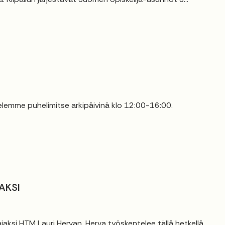
elemme puhelimitse arkipäivinä klo 12:00-16:00.
AKSI
jaksi HTM Lauri Hervan. Herva työskentelee tällä hetkellä