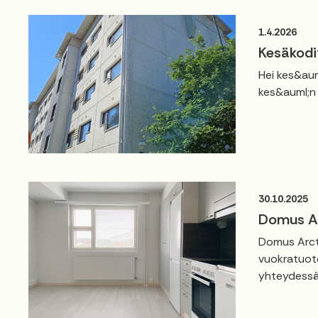
1.4.2026
Kesäkodi
Hei kes&aum
kes&auml;n 
30.10.2025
Domus Ar
Domus Arcti
vuokratuoto
yhteydessä.