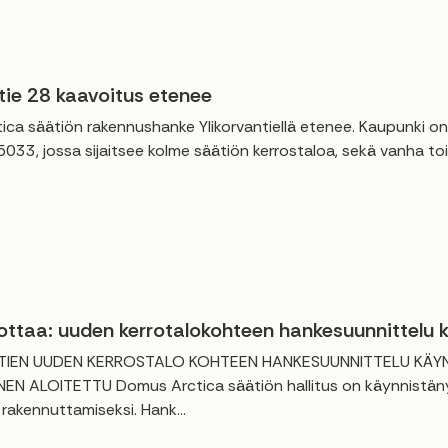
tie 28 kaavoitus etenee
ica säätiön rakennushanke Ylikorvantiellä etenee. Kaupunki
 5033, jossa sijaitsee kolme säätiön kerrostaloa, sekä vanha to
ottaa: uuden kerrotalokohteen hankesuunnittelu 
TIEN UUDEN KERROSTALO KOHTEEN HANKESUUNNITTELU KÄYNN
EN ALOITETTU Domus Arctica säätiön hallitus on käynnistänyt
 rakennuttamiseksi. Hank...