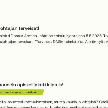
ohtajan terveiset!
 aloitti Domus Arctica -säätiön toimitusjohtajana 5.5.2025. To
sjohtajan terveiset: "Terveiset DASin toimistolta. Aloitin työt 
unein opiskelijakoti kilpailu!
uomen kaunein opiskelijakoti
lija-asuntosi kohtuuhintainen, mutta kaunis ja viihtyisä? Osal
 etsitään maamme kauneinta, budjettiystävällistä opiskelijakotia