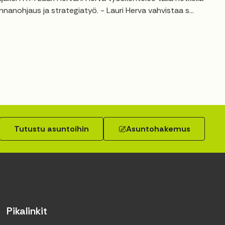
anohjaus ja strategiatyö. - Lauri Herva vahvistaa s...
Tutustu asuntoihin
Asuntohakemus
Pikalinkit