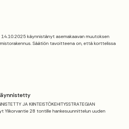
 on 14.10.2025 käynnistänyt asemakaavan muutoksen
imistorakennus. Säätiön tavoitteena on, että korttelissa
käynnistetty
ISTETTY JA KIINTEISTÖKEHITYSSTRATEGIAN
 Ylikorvantie 28 tontille hankesuunnittelun uuden