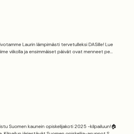
ivotamme Laurin lämpimästi tervetulleksi DASille! Lue
viime viikolla ja ensimmäiset päivät ovat menneet pe...
listu Suomen kaunein opiskelijakoti 2025 -kilpailuun!🏠
. Kilpailun järjestävät Suomen opiskelija-asunnot S...