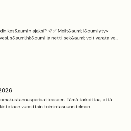
kodin kes&auml;n ajaksi? 🌞✅ Meilt&auml; l&ouml;ytyy
si, s&auml;hk&ouml; ja netti, sek&auml; voit varata ve...
 2026
t omakustannusperiaatteeseen. Tämä tarkoittaa, että
rkistetaan vuosittain toimintasuunnitelman