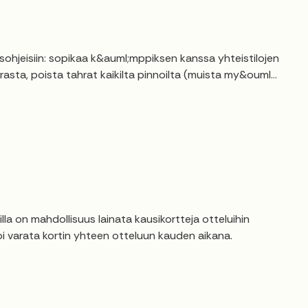
hjeisiin: sopikaa k&auml;mppiksen kanssa yhteistilojen
asta, poista tahrat kaikilta pinnoilta (muista my&ouml...
a on mahdollisuus lainata kausikortteja otteluihin
voi varata kortin yhteen otteluun kauden aikana.