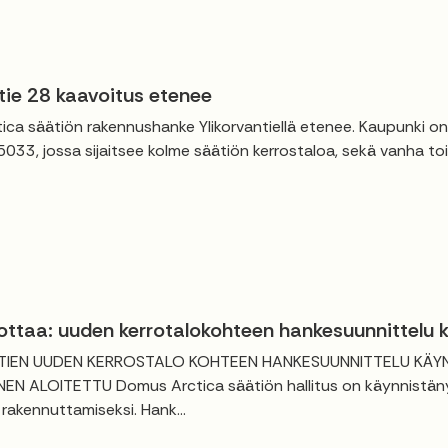
tie 28 kaavoitus etenee
ica säätiön rakennushanke Ylikorvantiellä etenee. Kaupunki
 5033, jossa sijaitsee kolme säätiön kerrostaloa, sekä vanha to
ottaa: uuden kerrotalokohteen hankesuunnittelu 
TIEN UUDEN KERROSTALO KOHTEEN HANKESUUNNITTELU KÄYNN
EN ALOITETTU Domus Arctica säätiön hallitus on käynnistänyt
 rakennuttamiseksi. Hank...