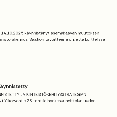
 on 14.10.2025 käynnistänyt asemakaavan muutoksen
imistorakennus. Säätiön tavoitteena on, että korttelissa
käynnistetty
ISTETTY JA KIINTEISTÖKEHITYSSTRATEGIAN
 Ylikorvantie 28 tontille hankesuunnittelun uuden