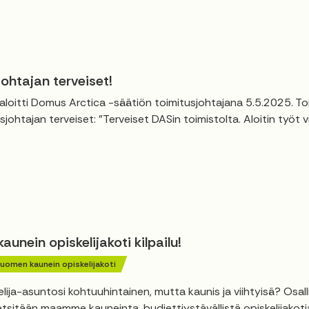
ohtajan terveiset!
 aloitti Domus Arctica -säätiön toimitusjohtajana 5.5.2025. To
sjohtajan terveiset: "Terveiset DASin toimistolta. Aloitin työt 
unein opiskelijakoti kilpailu!
uomen kaunein opiskelijakoti
lija-asuntosi kohtuuhintainen, mutta kaunis ja viihtyisä? Osal
 etsitään maamme kauneinta, budjettiystävällistä opiskelijakotia