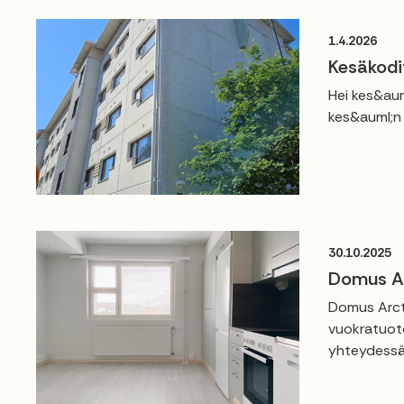
1.4.2026
Kesäkodi
Hei kes&aum
kes&auml;n 
30.10.2025
Domus Ar
Domus Arcti
vuokratuoto
yhteydessä.