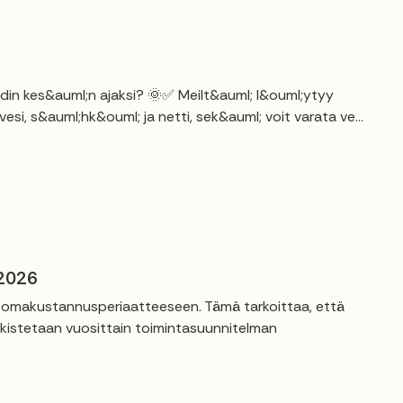
kodin kes&auml;n ajaksi? 🌞✅ Meilt&auml; l&ouml;ytyy
si, s&auml;hk&ouml; ja netti, sek&auml; voit varata ve...
 2026
t omakustannusperiaatteeseen. Tämä tarkoittaa, että
rkistetaan vuosittain toimintasuunnitelman