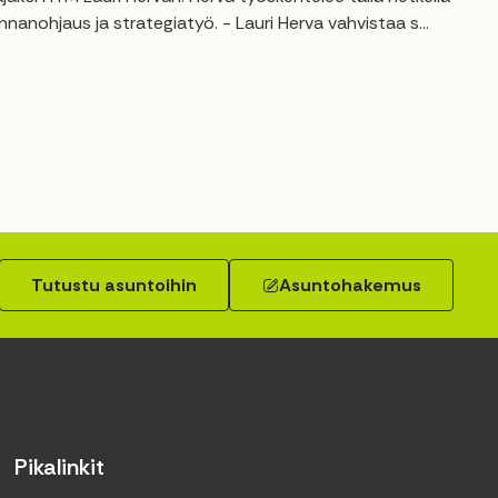
anohjaus ja strategiatyö. - Lauri Herva vahvistaa s...
Tutustu asuntoihin
Asuntohakemus
Pikalinkit