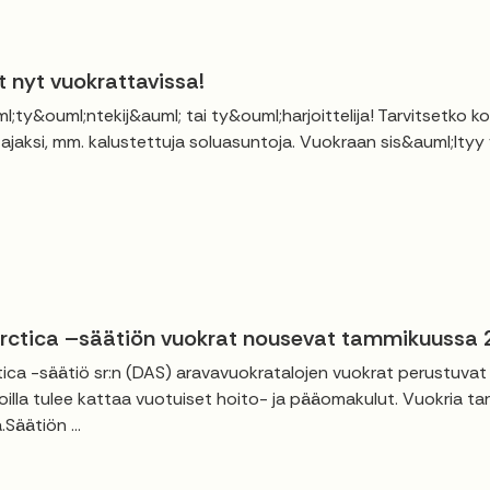
t nyt vuokrattavissa!
l;ty&ouml;ntekij&auml; tai ty&ouml;harjoittelija! Tarvitsetko 
ajaksi, mm. kalustettuja soluasuntoja. Vuokraan sis&auml;ltyy ve
ctica –säätiön vuokrat nousevat tammikuussa
ca -säätiö sr:n (DAS) aravavuokratalojen vuokrat perustuva
illa tulee kattaa vuotuiset hoito- ja pääomakulut. Vuokria ta
Säätiön ...