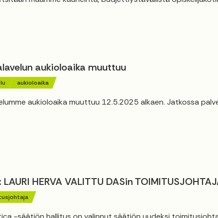
alavelun aukioloaika muuttuu
lu
aukioloaika
elumme aukioloaika muuttuu 12.5.2025 alkaen. Jatkossa palv
: LAURI HERVA VALITTU DASin TOIMITUSJOHTAJ
tusjohtaja
ca -säätiön hallitus on valinnut säätiön uudeksi toimitusjohta