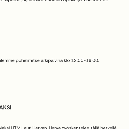
elemme puhelimitse arkipäivinä klo 12:00-16:00.
AKSI
jaksi HTM Lauri Hervan. Herva työskentelee tällä hetkellä