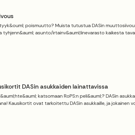
ivous
yyk&ouml; poismuutto? Muista tutustua DASin muuttosiivouso
a tyhjenn&auml; asunto/irtainv&auml;linevarasto kaikesta tavar
sikortit DASin asukkaiden lainattavissa
 l&auml;hte&auml; katsomaan RoPS:n peli&auml;? DASin asukkaill
na! Kausikortit ovat tarkoitettu DASin asukkaille, ja jokainen 