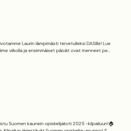
ivotamme Laurin lämpimästi tervetulleksi DASille! Lue
viime viikolla ja ensimmäiset päivät ovat menneet pe...
listu Suomen kaunein opiskelijakoti 2025 -kilpailuun!🏠
. Kilpailun järjestävät Suomen opiskelija-asunnot S...