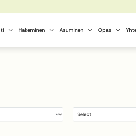
Vaihda alasvetovalikkoa
Vaihda alasvetovalikkoa
Vaihda alasvet
Vaihda
ti
Hakeminen
Asuminen
Opas
Yht