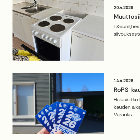
20.4.2026
Muuttosi
L&auml;hest
siivouksest
14.4.2026
RoPS-kau
Haluaisitko
kauden aika
Varauks...