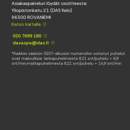
Asiakaspalvelun löydät osoitteesta:
Yliopistonkatu 21 (DAS Kelo)
96300 ROVANIEMI
Katso kartalla
020 7699 180
dasaspa@das.fi
*Kaikkiin säätiön 0207-alkuisiin numeroihin soitetut puhelut
ovat maksullisia: lankapuhelimesta 8,21 snt/puhelu + 6,9
snt/min,matkapuhelimesta 8,21 snt/puhelu + 14,9 snt/min