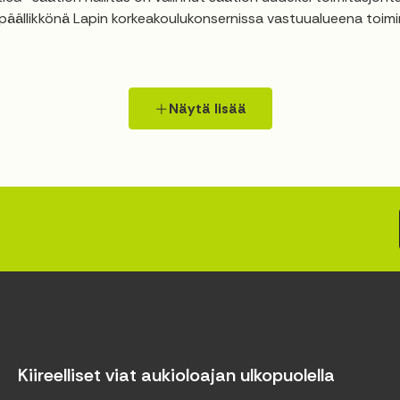
päällikkönä Lapin korkeakoulukonsernissa vastuualueena toiminn
Näytä lisää
Kiireelliset viat aukioloajan ulkopuolella